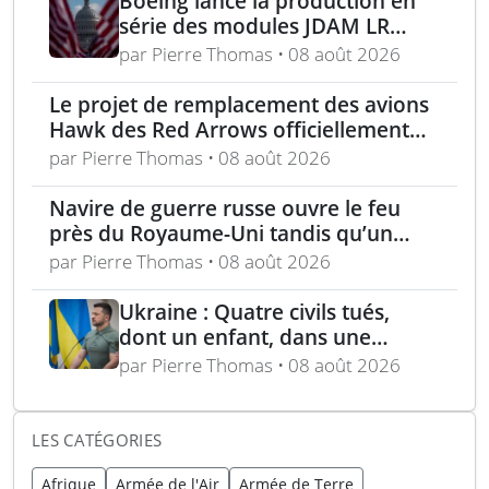
Boeing lance la production en
série des modules JDAM LR
pour frappes de précision
par Pierre Thomas • 08 août 2026
longue portée
Le projet de remplacement des avions
Hawk des Red Arrows officiellement
lancé
par Pierre Thomas • 08 août 2026
Navire de guerre russe ouvre le feu
près du Royaume-Uni tandis qu’un
bateau britannique se rapproche
par Pierre Thomas • 08 août 2026
Ukraine : Quatre civils tués,
dont un enfant, dans une
attaque russe par missile
par Pierre Thomas • 08 août 2026
balistique sur Kiev – Deux
raffineries russes visées par
l’Ukraine
LES CATÉGORIES
Afrique
Armée de l'Air
Armée de Terre