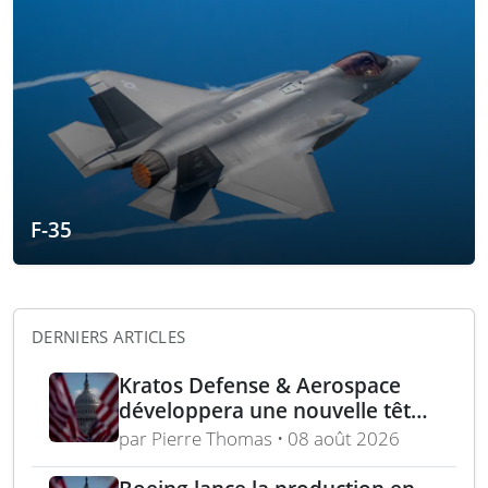
F-35
DERNIERS ARTICLES
Kratos Defense & Aerospace
développera une nouvelle tête
chercheuse pour les missiles
par Pierre Thomas • 08 août 2026
FGM-148 Javelin