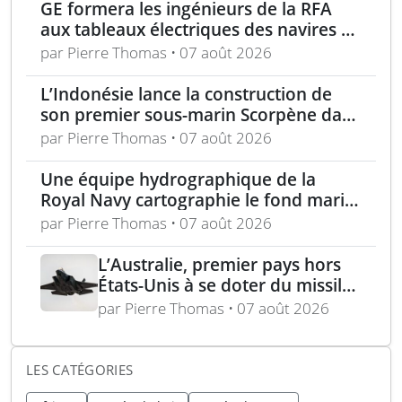
GE formera les ingénieurs de la RFA
aux tableaux électriques des navires de
la classe Tide
par Pierre Thomas • 07 août 2026
L’Indonésie lance la construction de
son premier sous-marin Scorpène dans
le cadre du programme SRI
par Pierre Thomas • 07 août 2026
Une équipe hydrographique de la
Royal Navy cartographie le fond marin
du Firth of Clyde
par Pierre Thomas • 07 août 2026
L’Australie, premier pays hors
États-Unis à se doter du missile
AIM-260 JATM
par Pierre Thomas • 07 août 2026
LES CATÉGORIES