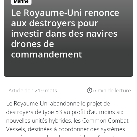
Marine
Le Royaume-Uni renonce
aux destroyers pour
investir dans des navires
drones de
commandement
Article de 1219 mots
⏱️ 6 min de lecture
Le Royaume-Uni abandonne le projet de
destroyers de type 83 au profit d’au moins six
nouvelles unités hybrides, les Common Combat
Vessels, destinées à coordonner des systèmes