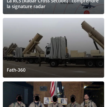
La RCS (Radar Cross Section) : comprendre
la signature radar
Fath-360