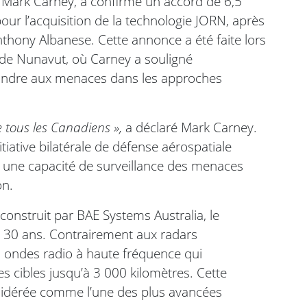
 Mark Carney, a confirmé un accord de 6,5
pour l’acquisition de la technologie JORN, après
hony Albanese. Cette annonce a été faite lors
que de Nunavut, où Carney a souligné
pondre aux menaces dans les approches
e tous les Canadiens »,
a déclaré Mark Carney.
tiative bilatérale de défense aérospatiale
c une capacité de surveillance des menaces
on.
construit par BAE Systems Australia, le
 30 ans. Contrairement aux radars
s ondes radio à haute fréquence qui
s cibles jusqu’à 3 000 kilomètres. Cette
nsidérée comme l’une des plus avancées