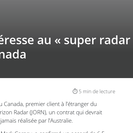
resse au « super radar »
anada
⏱️ 5 min de lecture
u Canada, premier client à l’étranger du
izon Radar (JORN), un contrat qui devrait
amais réalisée par l’Australie.