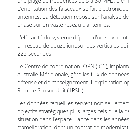
une plage de fréquences de 5 à 30 MHz, bien i
L’orientation des faisceaux se fait électroni
antennes. La détection repose sur l’analyse d
phase sur un vaste réseau d’antennes.
L’efficacité du système dépend d’un suivi con
un réseau de douze ionosondes verticales qui c
225 secondes.
Le Centre de coordination JORN (JCC), implant
Australie-Méridionale, gère les flux de donné
défense et de renseignement. L’exploitation op
Remote Sensor Unit (1RSU).
Les données recueillies servent non seulement
objectifs stratégiques plus larges, tels que la 
situation dans l’espace. Lancé dans les année
d’amélioration, dont un contrat de modernisati