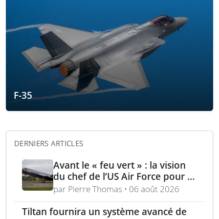
F-35
DERNIERS ARTICLES
Avant le « feu vert » : la vision
du chef de l’US Air Force pour la
puissance aérienne alliée passe
par Pierre Thomas • 06 août 2026
par la langue, la culture et
l’expertise régionale
Tiltan fournira un système avancé de