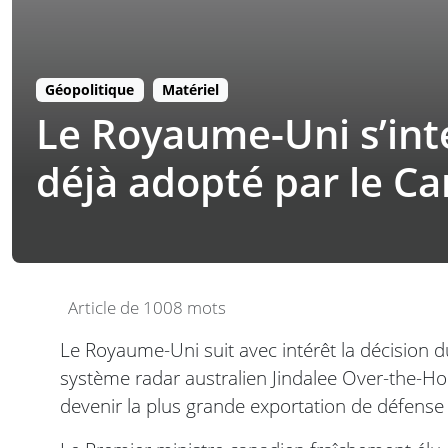
Géopolitique
Matériel
Le Royaume-Uni s’inté
déjà adopté par le C
Article de 1008 mots
Le Royaume-Uni suit avec intérêt la décision d
système radar australien Jindalee Over-the-Hor
devenir la plus grande exportation de défense j