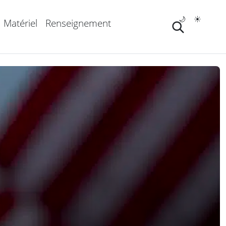
🌙
☀️
Matériel
Renseignement