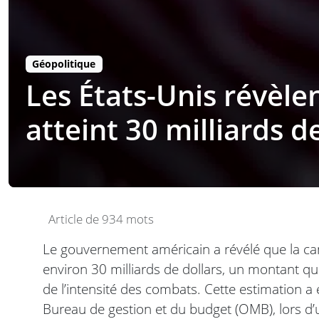
Géopolitique
Les États-Unis révèlen
atteint 30 milliards d
Article de 934 mots
Le gouvernement américain a révélé que la cam
environ 30 milliards de dollars, un montant q
de l’intensité des combats. Cette estimation a
Bureau de gestion et du budget (OMB), lors d’