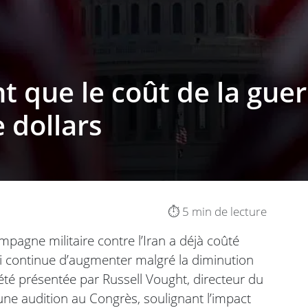
t que le coût de la guer
e dollars
⏱️ 5 min de lecture
pagne militaire contre l’Iran a déjà coûté
ui continue d’augmenter malgré la diminution
 été présentée par Russell Vought, directeur du
une audition au Congrès, soulignant l’impact