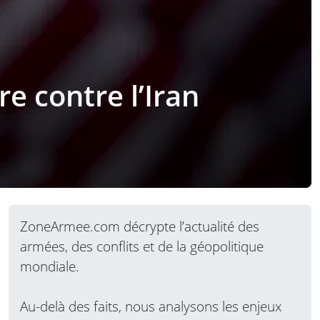
re contre l’Iran
ZoneArmee.com décrypte l’actualité des
armées, des conflits et de la géopolitique
mondiale.
Au-delà des faits, nous analysons les enjeux