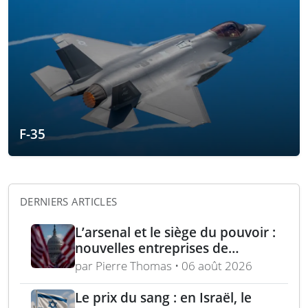
F-35
DERNIERS ARTICLES
L’arsenal et le siège du pouvoir :
nouvelles entreprises de
défense, capital-risque et
par Pierre Thomas • 06 août 2026
politique industrielle des États
Le prix du sang : en Israël, le