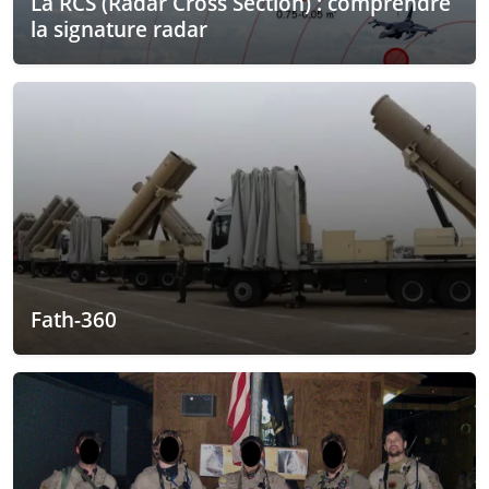
La RCS (Radar Cross Section) : comprendre
la signature radar
Fath-360