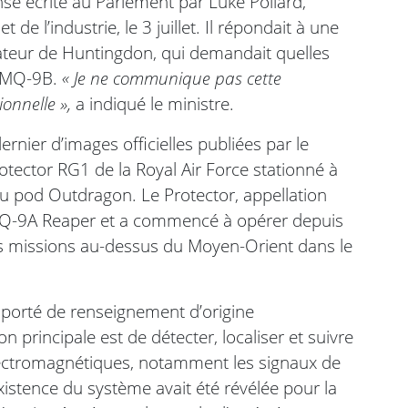
se écrite au Parlement par Luke Pollard,
de l’industrie, le 3 juillet. Il répondait à une
ateur de Huntingdon, qui demandait quelles
e MQ-9B.
« Je ne communique pas cette
onnelle »,
a indiqué le ministre.
dernier d’images officielles publiées par le
tector RG1 de la Royal Air Force stationné à
u pod Outdragon. Le Protector, appellation
MQ-9A Reaper et a commencé à opérer depuis
s missions au-dessus du Moyen-Orient dans le
orté de renseignement d’origine
 principale est de détecter, localiser et suivre
électromagnétiques, notamment les signaux de
xistence du système avait été révélée pour la