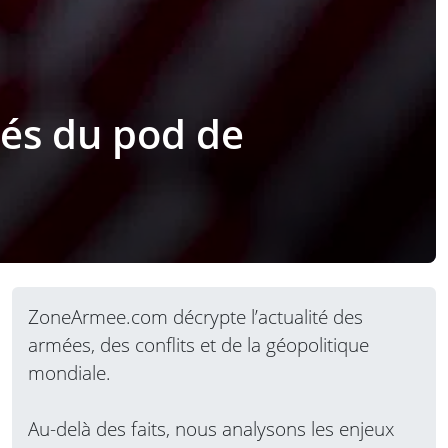
tés du pod de
ZoneArmee.com décrypte l’actualité des
armées, des conflits et de la géopolitique
mondiale.
Au-delà des faits, nous analysons les enjeux