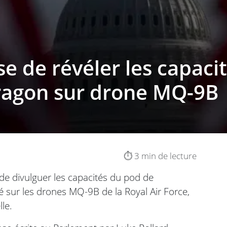
e de révéler les capaci
agon sur drone MQ-9B
⏱️ 3 min de lecture
de divulguer les capacités du pod de
 sur les drones MQ-9B de la Royal Air Force,
le.