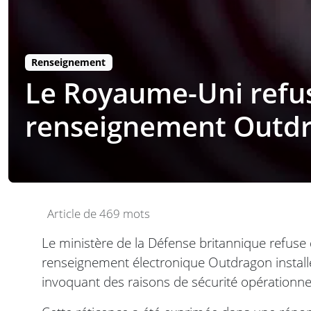
Renseignement
Le Royaume-Uni refus
renseignement Outdr
Article de 469 mots
Le ministère de la Défense britannique refuse 
renseignement électronique Outdragon installé
invoquant des raisons de sécurité opérationnel