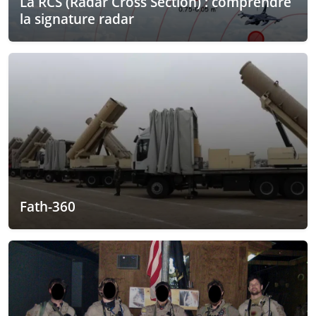
La RCS (Radar Cross Section) : comprendre
la signature radar
Fath-360