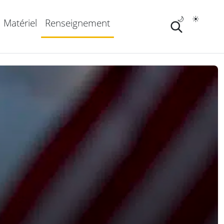
🌙
☀️
Matériel
Renseignement