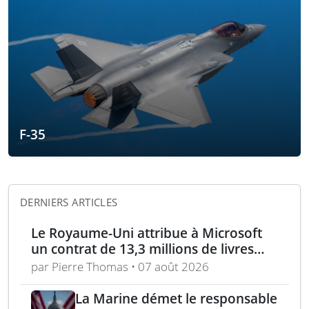
F-35
DERNIERS ARTICLES
Le Royaume-Uni attribue à Microsoft
un contrat de 13,3 millions de livres
pour l’analyse des menaces
par Pierre Thomas • 07 août 2026
La Marine démet le responsable