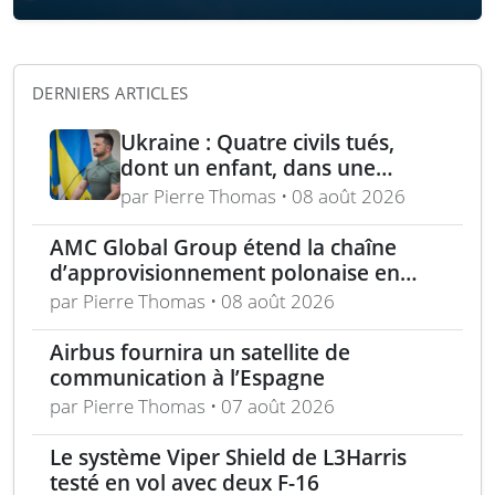
DERNIERS ARTICLES
Ukraine : Quatre civils tués,
dont un enfant, dans une
attaque russe par missile
par Pierre Thomas • 08 août 2026
balistique sur Kiev – Deux
raffineries russes visées par
AMC Global Group étend la chaîne
l’Ukraine
d’approvisionnement polonaise en
munitions de 155 mm
par Pierre Thomas • 08 août 2026
Airbus fournira un satellite de
communication à l’Espagne
par Pierre Thomas • 07 août 2026
Le système Viper Shield de L3Harris
testé en vol avec deux F-16