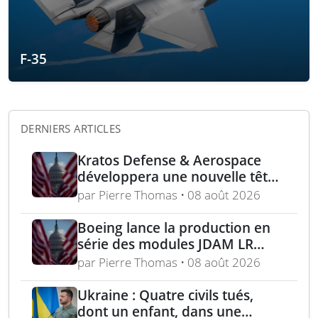
F-35
DERNIERS ARTICLES
Kratos Defense & Aerospace
développera une nouvelle tête
chercheuse pour les missiles
par Pierre Thomas • 08 août 2026
FGM-148 Javelin
Boeing lance la production en
série des modules JDAM LR
pour frappes de précision
par Pierre Thomas • 08 août 2026
longue portée
Ukraine : Quatre civils tués,
dont un enfant, dans une