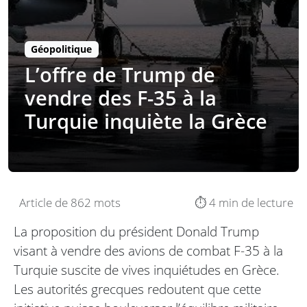
Géopolitique
L’offre de Trump de
vendre des F-35 à la
Turquie inquiète la Grèce
Article de 862 mots
⏱️ 4 min de lecture
La proposition du président Donald Trump
visant à vendre des avions de combat F-35 à la
Turquie suscite de vives inquiétudes en Grèce.
Les autorités grecques redoutent que cette