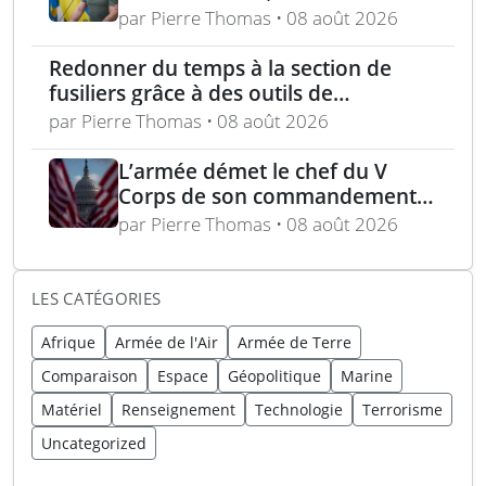
attaque russe par missile
par Pierre Thomas • 08 août 2026
balistique sur Kiev – Deux
raffineries russes visées par
Redonner du temps à la section de
l’Ukraine
fusiliers grâce à des outils de
planification optimisés
par Pierre Thomas • 08 août 2026
L’armée démet le chef du V
Corps de son commandement
en Europe
par Pierre Thomas • 08 août 2026
LES CATÉGORIES
Afrique
Armée de l'Air
Armée de Terre
Comparaison
Espace
Géopolitique
Marine
Matériel
Renseignement
Technologie
Terrorisme
Uncategorized