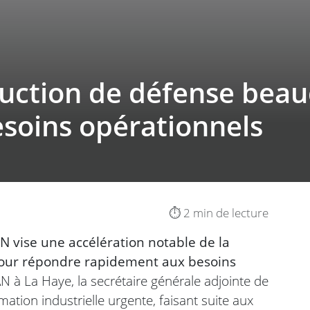
uction de défense beau
soins opérationnels
⏱️ 2 min de lecture
AN vise une accélération notable de la
 pour répondre rapidement aux besoins
 à La Haye, la secrétaire générale adjointe de
mation industrielle urgente, faisant suite aux