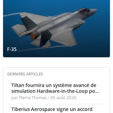
F-35
DERNIERS ARTICLES
Tiltan fournira un système avancé de
simulation Hardware-in-the-Loop pour
un programme électro-optique IR
par Pierre Thomas • 05 août 2026
unique
Tiberius Aerospace signe un accord