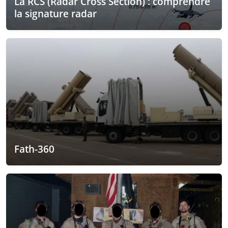
La RCS (Radar Cross Section) : comprendre
la signature radar
Fath-360