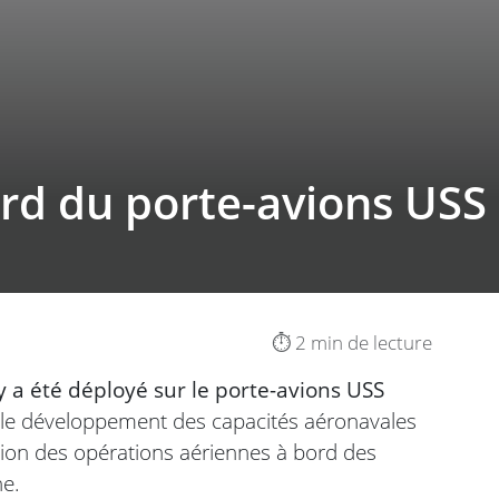
rd du porte-avions USS
⏱️ 2 min de lecture
 a été déployé sur le porte-avions USS
le développement des capacités aéronavales
ution des opérations aériennes à bord des
ne.