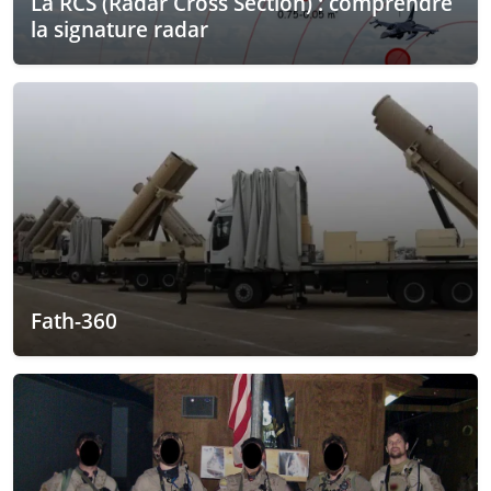
La RCS (Radar Cross Section) : comprendre
la signature radar
Fath-360