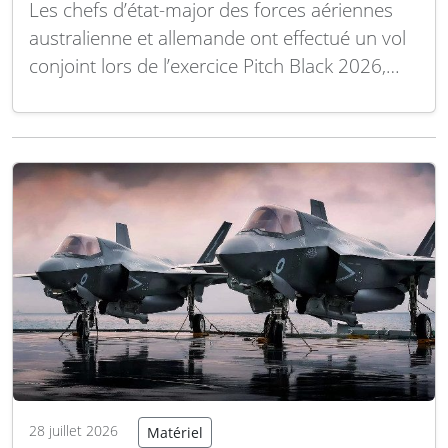
Les chefs d’état-major des forces aériennes
australienne et allemande ont effectué un vol
conjoint lors de l’exercice Pitch Black 2026,
illustrant la confiance et l’interopérabilité
renforcées entre leurs armées de l’air. Cette
opération symbolise les liens profonds bâtis
au fil des années de coopération militaire
entre les deux nations. Le…
Lire la suite
28 juillet 2026
Matériel