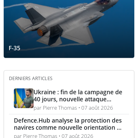
F-35
DERNIERS ARTICLES
Ukraine : fin de la campagne de
40 jours, nouvelle attaque
contre Wildberries et
par Pierre Thomas • 07 août 2026
élimination d’un général russe à
Defence.Hub analyse la protection des
Moscou
navires comme nouvelle orientation du
système MACS
par Pierre Thomas • 07 août 2026