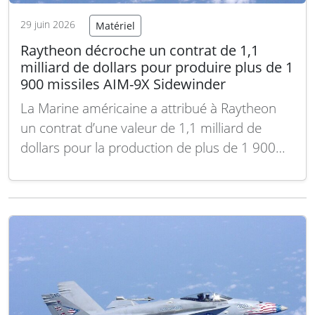
29 juin 2026
Matériel
Raytheon décroche un contrat de 1,1
milliard de dollars pour produire plus de 1
900 missiles AIM-9X Sidewinder
La Marine américaine a attribué à Raytheon
un contrat d’une valeur de 1,1 milliard de
dollars pour la production de plus de 1 900
missiles AIM-9X Sidewinder Block II. Cette
commande comprend également le matériel
et les logiciels associés pour répondre aux
besoins des forces armées américaines ainsi
qu’aux ventes…
Lire la suite