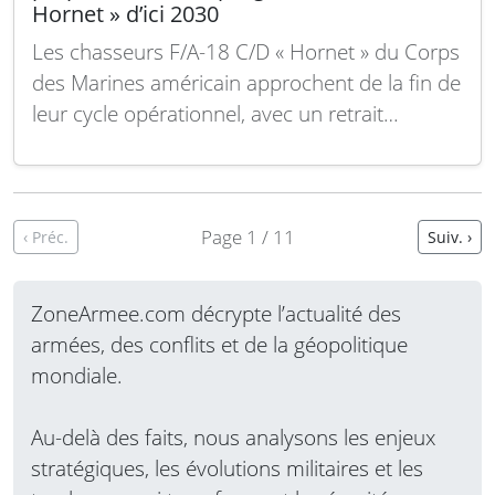
Hornet » d’ici 2030
Les chasseurs F/A-18 C/D « Hornet » du Corps
des Marines américain approchent de la fin de
leur cycle opérationnel, avec un retrait
progressif prévu d’ici 2030. Actuellement,
seules trois escadrilles sont encore actives, la
transition vers le F-35 Lightning II étant déjà
engagée. Ce changement impacte non
Page 1 / 11
‹ Préc.
Suiv. ›
seulement les…
Lire la suite
ZoneArmee.com décrypte l’actualité des
armées, des conflits et de la géopolitique
mondiale.
Au-delà des faits, nous analysons les enjeux
stratégiques, les évolutions militaires et les