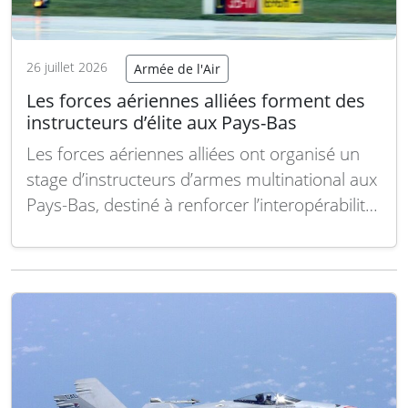
26 juillet 2026
Armée de l'Air
Les forces aériennes alliées forment des
instructeurs d’élite aux Pays-Bas
Les forces aériennes alliées ont organisé un
stage d’instructeurs d’armes multinational aux
Pays-Bas, destiné à renforcer l’interopérabilité
et la préparation collective en matière de
défense aérienne. Du 6 au 10 juillet, la Royal
Netherlands Air and Space Force a accueilli ce
cours intensif à la base aérienne de
Leeuwarden, rassemblant…
Lire la suite