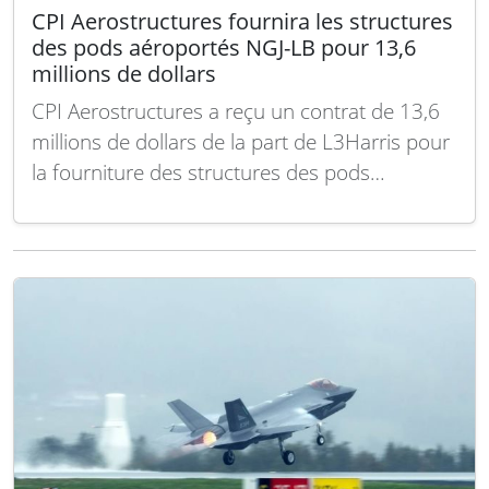
CPI Aerostructures fournira les structures
des pods aéroportés NGJ-LB pour 13,6
millions de dollars
CPI Aerostructures a reçu un contrat de 13,6
millions de dollars de la part de L3Harris pour
la fourniture des structures des pods
aéroportés destinés au programme Next-
Generation Jammer-Low Band (NGJ-LB). Cette
attribution finale dépasse l’estimation initiale
non définitive qui s’élevait à 12,1 millions de
dollars. Les pods NGJ-LB ont…
Lire la suite