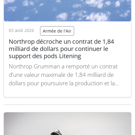
03 août 2026
Armée de l'Air
Northrop décroche un contrat de 1,84
milliard de dollars pour continuer le
support des pods Litening
Northrop Grumman a remporté un contrat
d’une valeur maximale de 1,84 milliard de
dollars pour poursuivre la production et la
modification des pods de ciblage avancés
AN/AAQ-28 Litening destinés à l’US Air Force.
Ce nouveau contrat vient renforcer un accord
précédent conclu en 2019, d’un montant de
1,3 milliard de…
Lire la suite