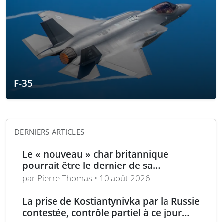
F-35
DERNIERS ARTICLES
Le « nouveau » char britannique
pourrait être le dernier de sa
génération
par Pierre Thomas • 10 août 2026
La prise de Kostiantynivka par la Russie
contestée, contrôle partiel à ce jour