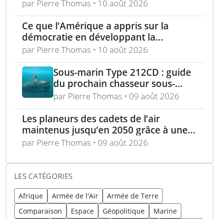
selon Londres
par Pierre Thomas • 10 août 2026
Ce que l’Amérique a appris sur la
démocratie en développant la
technologie furtive
par Pierre Thomas • 10 août 2026
Sous-marin Type 212CD : guide
du prochain chasseur sous-
marin de nouvelle génération
par Pierre Thomas • 09 août 2026
en Europe
Les planeurs des cadets de l’air
maintenus jusqu’en 2050 grâce à une
modernisation majeure
par Pierre Thomas • 09 août 2026
LES CATÉGORIES
Afrique
Armée de l'Air
Armée de Terre
Comparaison
Espace
Géopolitique
Marine