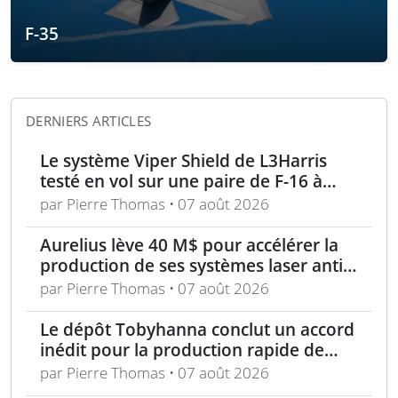
F-35
DERNIERS ARTICLES
Le système Viper Shield de L3Harris
testé en vol sur une paire de F-16 à
Edwards AFB
par Pierre Thomas • 07 août 2026
Aurelius lève 40 M$ pour accélérer la
production de ses systèmes laser anti-
drones
par Pierre Thomas • 07 août 2026
Le dépôt Tobyhanna conclut un accord
inédit pour la production rapide de
composants de sUAS
par Pierre Thomas • 07 août 2026