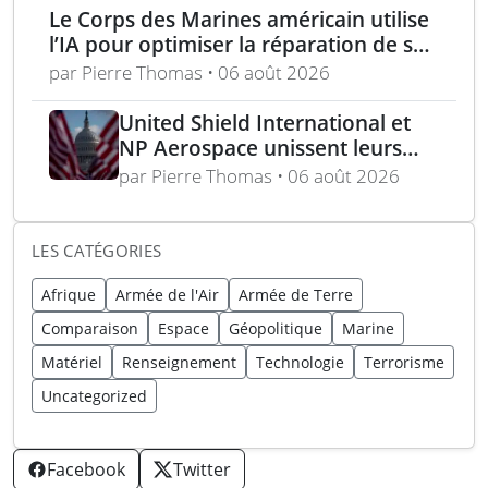
Le Corps des Marines américain utilise
l’IA pour optimiser la réparation de ses
équipements
par Pierre Thomas • 06 août 2026
United Shield International et
NP Aerospace unissent leurs
forces pour renforcer le soutien
par Pierre Thomas • 06 août 2026
aux équipes américaines de
déminage
LES CATÉGORIES
Afrique
Armée de l'Air
Armée de Terre
Comparaison
Espace
Géopolitique
Marine
Matériel
Renseignement
Technologie
Terrorisme
Uncategorized
Facebook
Twitter