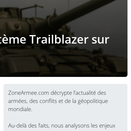
tème Trailblazer sur
ZoneArmee.com décrypte l’actualité des
armées, des conflits et de la géopolitique
mondiale.
Au-delà des faits, nous analysons les enjeux