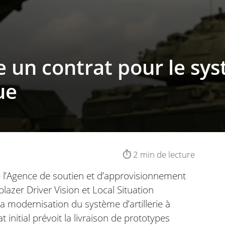
un contrat pour le sys
ue
⏱️ 2 min de lecture
 l’Agence de soutien et d’approvisionnement
lazer Driver Vision et Local Situation
 modernisation du système d’artillerie à
initial prévoit la livraison de prototypes