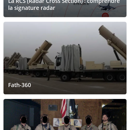
La RCS (Radar Cross Section) : comprendre
la signature radar
Fath-360