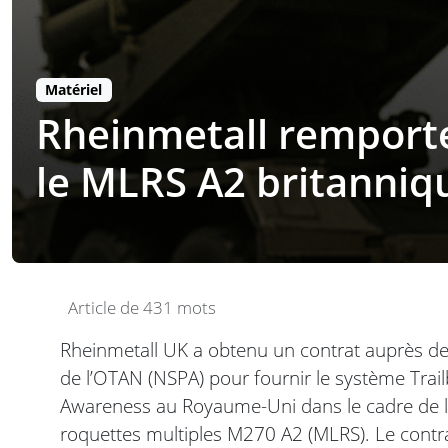
Matériel
Rheinmetall remporte 
le MLRS A2 britanniq
Article de 431 mots
Rheinmetall UK a obtenu un contrat auprès de
de l’OTAN (NSPA) pour fournir le système Trailb
Awareness au Royaume-Uni dans le cadre de la
roquettes multiples M270 A2 (MLRS). Le contrat 