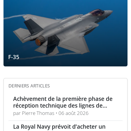
F-35
DERNIERS ARTICLES
Achèvement de la première phase de
réception technique des lignes de
production d’armement gros calibre
par Pierre Thomas • 06 août 2026
La Royal Navy prévoit d’acheter un