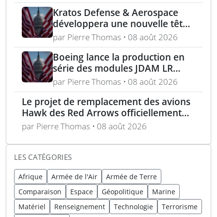
Kratos Defense & Aerospace
développera une nouvelle tête
chercheuse pour les missiles
par Pierre Thomas • 08 août 2026
FGM-148 Javelin
Boeing lance la production en
série des modules JDAM LR
pour frappes de précision
par Pierre Thomas • 08 août 2026
longue portée
Le projet de remplacement des avions
Hawk des Red Arrows officiellement
lancé
par Pierre Thomas • 08 août 2026
LES CATÉGORIES
Afrique
Armée de l'Air
Armée de Terre
Comparaison
Espace
Géopolitique
Marine
Matériel
Renseignement
Technologie
Terrorisme