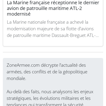
La Marine française réceptionne le dernier
avion de patrouille maritime ATL-2
modernisé
La Marine nationale française a achevé la
modernisation majeure de sa flotte d’avions
de patrouille maritime Dassault-Breguet ATL-2,
un appareil destiné au renseignement
stratégique et à la surveillance maritime. Ce
type d’avion devrait rester en service
opérationnel jusqu’à l’entrée en service d’une
ZoneArmee.com décrypte l’actualité des
nouvelle capacité de remplacement prévue
armées, des conflits et de la géopolitique
pour 2035. Le…
Lire la suite
mondiale.
Au-delà des faits, nous analysons les enjeux
stratégiques, les évolutions militaires et les
tendances qui transforment la sécurité