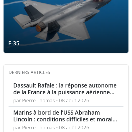
F-35
DERNIERS ARTICLES
Dassault Rafale : la réponse autonome
de la France à la puissance aérienne
moderne
par Pierre Thomas • 08 août 2026
Marins à bord de l’USS Abraham
Lincoln : conditions difficiles et moral
en berne selon leurs familles
par Pierre Thomas • 08 août 2026