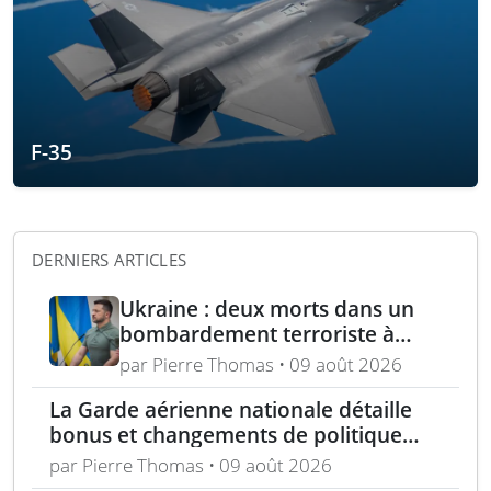
F-35
DERNIERS ARTICLES
Ukraine : deux morts dans un
bombardement terroriste à
Kharkiv – acquisition turque de
par Pierre Thomas • 09 août 2026
lance-roquettes M270 et
La Garde aérienne nationale détaille
missiles ATACMS
bonus et changements de politique
dans le cadre de l’« incitation estivale »
par Pierre Thomas • 09 août 2026