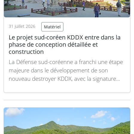
31 juillet 2026
Matériel
Le projet sud-coréen KDDX entre dans la
phase de conception détaillée et
construction
La Défense sud-coréenne a franchi une étape
majeure dans le développement de son
nouveau destroyer KDDX, avec la signature
officielle du contrat de conception détaillée et
de construction entre la DAPA et Hanwha
Ocean. Ce projet, dont la livraison est prévue
pour 2032, marque un tournant stratégique
dans la modernisation…
Lire la suite