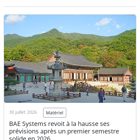
modernisation de son armée de terre. Cette
plateforme entièrement électrique, dotée de
six roues, est conçue pour agir comme un
multiplicateur de force…
Lire la suite
30 juillet 2026
Matériel
BAE Systems revoit à la hausse ses
prévisions après un premier semestre
solide en 2026