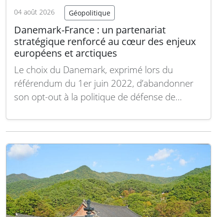
04 août 2026
Géopolitique
Danemark-France : un partenariat
stratégique renforcé au cœur des enjeux
européens et arctiques
Le choix du Danemark, exprimé lors du
référendum du 1er juin 2022, d’abandonner
son opt-out à la politique de défense de
l’Union européenne marque un tournant
majeur. Cette décision, prise dans le contexte
de l’invasion russe en Ukraine, illustre la
volonté de Copenhague de s’intégrer
pleinement à l’architecture européenne de…
Lire la suite