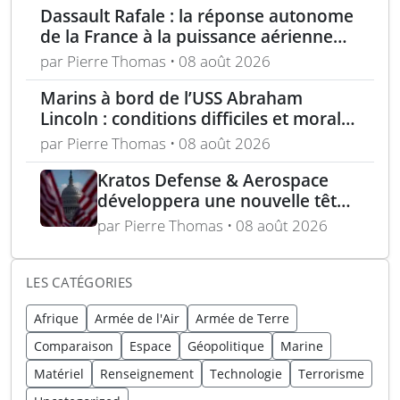
Dassault Rafale : la réponse autonome
de la France à la puissance aérienne
moderne
par Pierre Thomas • 08 août 2026
Marins à bord de l’USS Abraham
Lincoln : conditions difficiles et moral
en berne selon leurs familles
par Pierre Thomas • 08 août 2026
Kratos Defense & Aerospace
développera une nouvelle tête
chercheuse pour les missiles
par Pierre Thomas • 08 août 2026
FGM-148 Javelin
LES CATÉGORIES
Afrique
Armée de l'Air
Armée de Terre
Comparaison
Espace
Géopolitique
Marine
Matériel
Renseignement
Technologie
Terrorisme