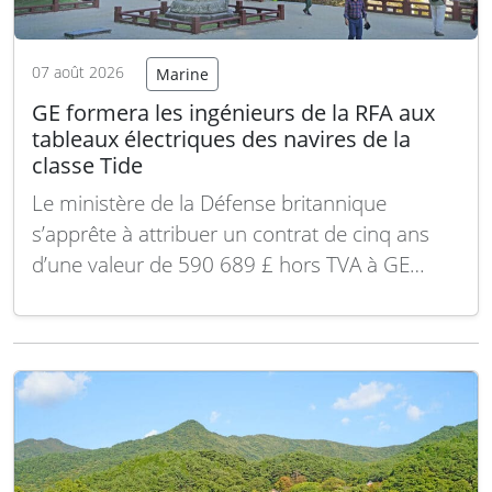
07 août 2026
Marine
GE formera les ingénieurs de la RFA aux
tableaux électriques des navires de la
classe Tide
Le ministère de la Défense britannique
s’apprête à attribuer un contrat de cinq ans
d’une valeur de 590 689 £ hors TVA à GE
Energy Power Conversion UK Limited pour
assurer une formation technique sur les
tableaux électriques 690V et les
convertisseurs de fréquence équipant les
pétroliers de la classe…
Lire la suite