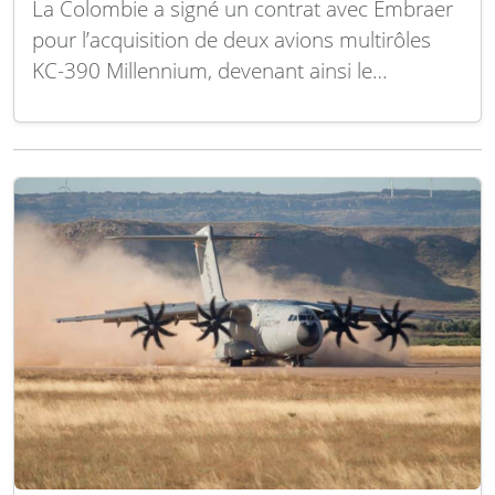
La Colombie a signé un contrat avec Embraer
pour l’acquisition de deux avions multirôles
KC-390 Millennium, devenant ainsi le
deuxième pays sud-américain après le Brésil à
se doter de cet appareil. Le montant du
contrat et le calendrier de livraison restent
confidentiels. L’accord inclut également le
matériel opérationnel, un ensemble…
Lire la
suite