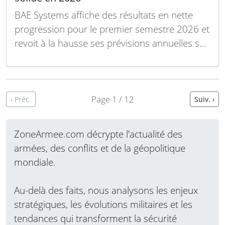
BAE Systems affiche des résultats en nette
progression pour le premier semestre 2026 et
revoit à la hausse ses prévisions annuelles sur
l’ensemble de ses principaux indicateurs
financiers. Les ventes ont augmenté de 9 % à
devises constantes, atteignant 15,772
milliards de livres, tandis que le résultat
Page 1 / 12
‹ Préc.
Suiv. ›
opérationnel courant (avant…
Lire la suite
ZoneArmee.com décrypte l’actualité des
armées, des conflits et de la géopolitique
mondiale.
Au-delà des faits, nous analysons les enjeux
stratégiques, les évolutions militaires et les
tendances qui transforment la sécurité