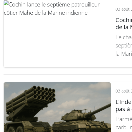
03 août 
Cochin
de la
Le cha
septiè
la Mar
dans l
déploy
face 
suite
03 août 
L’Inde
pas à
L’armé
carbur