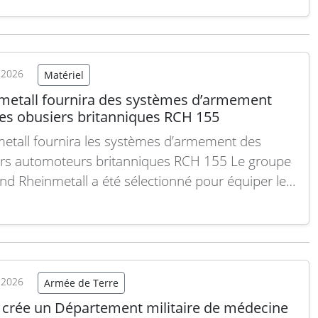
, plus intelligents et plus maniables. La France a
u avec un appareil au design familier en
nce, mais entièrement nouveau dans ses
lles. Le…
Lire la suite
t 2026
Matériel
metall fournira des systèmes d’armement
les obusiers britanniques RCH 155
etall fournira les systèmes d’armement des
rs automoteurs britanniques RCH 155 Le groupe
nd Rheinmetall a été sélectionné pour équiper les
ux obusiers automoteurs britanniques RCH 155
es systèmes d’armement. Cette décision confirme
pération croissante entre l’industrie européenne
ense et l’armée britannique dans le domaine de
lerie…
Lire la suite
t 2026
Armée de Terre
e crée un Département militaire de médecine