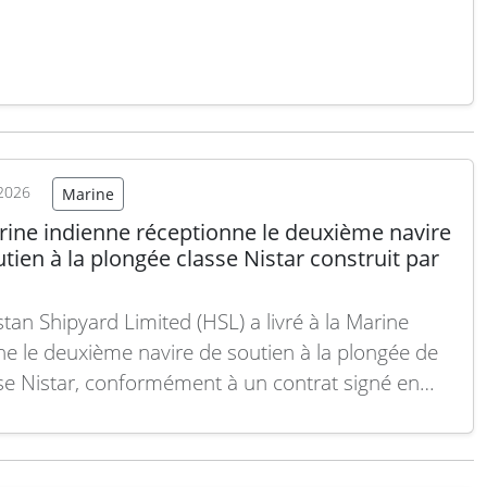
ndante, pour protéger ses…
Lire la suite
2026
Marine
rine indienne réceptionne le deuxième navire
tien à la plongée classe Nistar construit par
tan Shipyard Limited (HSL) a livré à la Marine
ne le deuxième navire de soutien à la plongée de
sse Nistar, conformément à un contrat signé en
La remise de l’INS Nipun (A17) intervient après la
e sa quille en 2020 et son lancement en 2022,
rçant…
Lire la suite