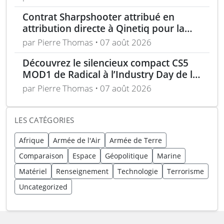
Contrat Sharpshooter attribué en
attribution directe à Qinetiq pour la
période 2026-2028
par Pierre Thomas • 07 août 2026
Découvrez le silencieux compact CS5
MOD1 de Radical à l’Industry Day de la
Marine la semaine prochaine
par Pierre Thomas • 07 août 2026
LES CATÉGORIES
Afrique
Armée de l'Air
Armée de Terre
Comparaison
Espace
Géopolitique
Marine
Matériel
Renseignement
Technologie
Terrorisme
Uncategorized