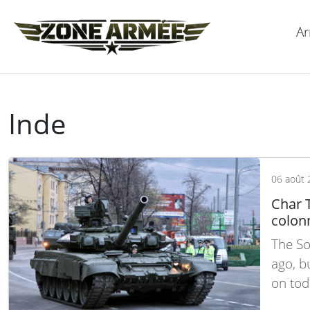
Ar
Inde
06 août 
Char T
colon
The So
ago, b
on tod
entire