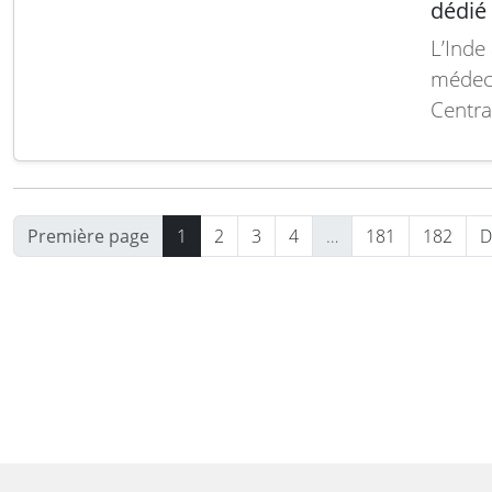
dédié
L’Inde
médeci
Centra
ainsi 
combat
forces
Lire la
Première page
1
2
3
4
…
181
182
D