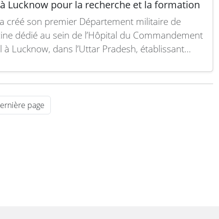
 à Lucknow pour la recherche et la formation
 a créé son premier Département militaire de
ne dédié au sein de l’Hôpital du Commandement
l à Lucknow, dans l’Uttar Pradesh, établissant
un centre spécialisé dans la recherche médicale de
, la formation et les soins opérationnels pour les
 armées. Inauguré par le ministre de la Défense…
 suite
ernière page