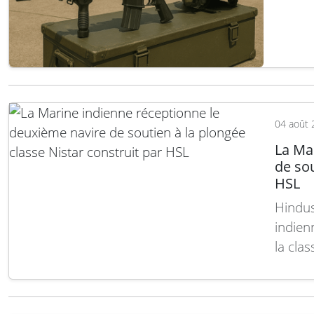
indépe
04 août 
La Ma
de sou
HSL
Hindus
indien
la cla
2018. 
pose d
renfo