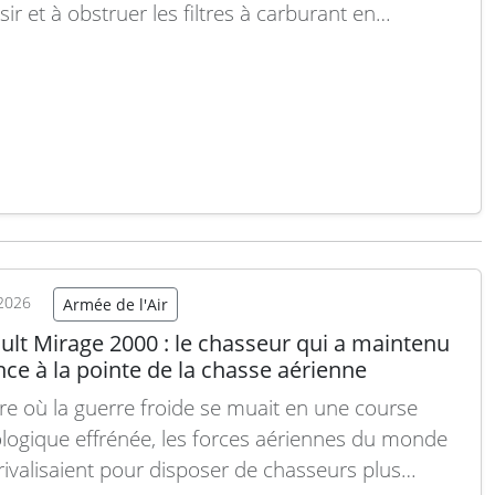
sir et à obstruer les filtres à carburant en
ions de froid extrême. Le général Dhiraj Seth, chef
-major de l’armée de terre, a récemment présenté
sel Xtreme Weather Grade (XWG), un carburant
alement…
Lire la suite
2026
Armée de l'Air
ult Mirage 2000 : le chasseur qui a maintenu
nce à la pointe de la chasse aérienne
ure où la guerre froide se muait en une course
logique effrénée, les forces aériennes du monde
 rivalisaient pour disposer de chasseurs plus