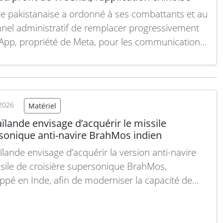
e pakistanaise a ordonné à ses combattants et au
nel administratif de remplacer progressivement
pp, propriété de Meta, pour les communications
lles, par l’application chinoise WeChat. Ce
ment a été engagé à Islamabad en réponse à des
upations croissantes liées à la cybersécurité sur
ateformes occidentales, notamment en raison…
2026
Matériel
 suite
ïlande envisage d’acquérir le missile
sonique anti-navire BrahMos indien
ïlande envisage d’acquérir la version anti-navire
sile de croisière supersonique BrahMos,
ppé en Inde, afin de moderniser la capacité de
sion maritime de la Marine royale thaïlandaise.
nitiative s’inscrit dans la stratégie plus large de
k visant à instaurer une posture de force