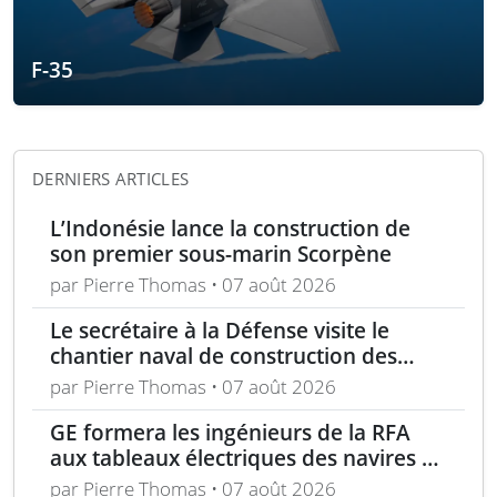
F-35
DERNIERS ARTICLES
L’Indonésie lance la construction de
son premier sous-marin Scorpène
par Pierre Thomas • 07 août 2026
Le secrétaire à la Défense visite le
chantier naval de construction des
frégates Type 31 à Rosyth
par Pierre Thomas • 07 août 2026
GE formera les ingénieurs de la RFA
aux tableaux électriques des navires de
la classe Tide
par Pierre Thomas • 07 août 2026