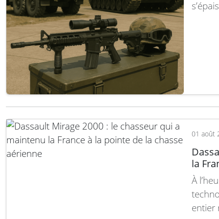
s’épais
condit
d’état
le die
spéci
01 août 
Dassa
la Fra
À l’he
techno
entier