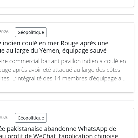
nto the T-90, creating a platform that has…
Lire la
2026
Géopolitique
e indien coulé en mer Rouge après une
ue au large du Yémen, équipage sauvé
ire commercial battant pavillon indien a coulé en
uge après avoir été attaqué au large des côtes
tes. L’intégralité des 14 membres d’équipage a
uvée, selon des informations relayées par l’AFP. Le
ize Noore Oliya a sombré mardi après une
e survenue au sud du port…
Lire la suite
2026
Géopolitique
ée pakistanaise abandonne WhatsApp de
u profit de WeChat, l’application chinoise