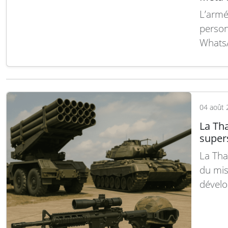
L’armé
person
WhatsA
officie
change
préocc
les pl
04 août 
Lire la
La Tha
super
La Tha
du mis
dévelo
dissua
Cette i
Bangko