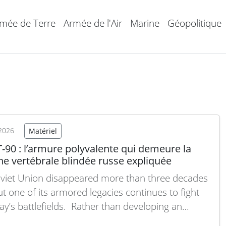
mée de Terre
Armée de l'Air
Marine
Géopolitique
2026
Matériel
-90 : l’armure polyvalente qui demeure la
ne vertébrale blindée russe expliquée
viet Union disappeared more than three decades
ut one of its armored legacies continues to fight
ay’s battlefields. Rather than developing an
ly new tank, Russian engineers evolved the proven