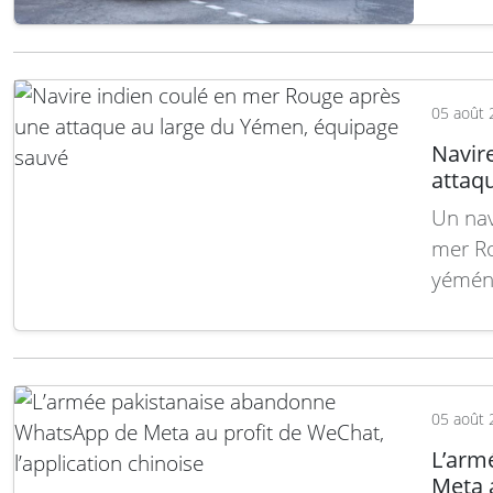
T-72 i
suite
05 août 
Navir
attaq
Un nav
mer Ro
yéméni
été sa
MSV Fa
attaqu
05 août 
L’arm
Meta a