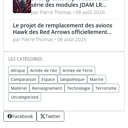
série des modules JDAM LR
pour frappes de précision
par Pierre Thomas • 08 août 2026
longue portée
Le projet de remplacement des avions
Hawk des Red Arrows officiellement
lancé
par Pierre Thomas • 08 août 2026
LES CATÉGORIES
Afrique
Armée de l'Air
Armée de Terre
Comparaison
Espace
Géopolitique
Marine
Matériel
Renseignement
Technologie
Terrorisme
Uncategorized
Facebook
Twitter