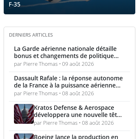
F-35
DERNIERS ARTICLES
La Garde aérienne nationale détaille
bonus et changements de politique
dans le cadre de l’« incitation estivale »
par Pierre Thomas • 09 août 2026
Dassault Rafale : la réponse autonome
de la France à la puissance aérienne
moderne
par Pierre Thomas • 08 août 2026
Kratos Defense & Aerospace
développera une nouvelle tête
chercheuse pour les missiles
par Pierre Thomas • 08 août 2026
FGM-148 Javelin
Boeing lance la production en