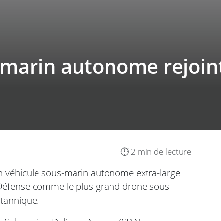
arin autonome rejoint l
⏱️ 2 min de lecture
 un véhicule sous-marin autonome extra-large
a Défense comme le plus grand drone sous-
itannique.