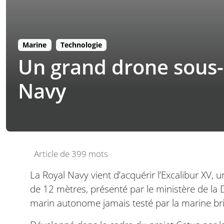
Marine
Technologie
Un grand drone sous-m
Navy
Article de 399 mots
La Royal Navy vient d’acquérir l’Excalibur XV,
de 12 mètres, présenté par le ministère de l
marin autonome jamais testé par la marine br