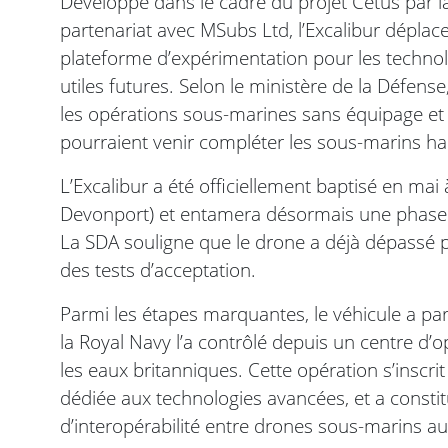
Développé dans le cadre du projet Cetus par 
partenariat avec MSubs Ltd, l’Excalibur dépl
plateforme d’expérimentation pour les technol
utiles futures. Selon le ministère de la Défense
les opérations sous-marines sans équipage et 
pourraient venir compléter les sous-marins ha
L’Excalibur a été officiellement baptisé en m
Devonport) et entamera désormais une phase 
La SDA souligne que le drone a déjà dépassé plu
des tests d’acceptation.
Parmi les étapes marquantes, le véhicule a par
la Royal Navy l’a contrôlé depuis un centre d’o
les eaux britanniques. Cette opération s’inscrit 
dédiée aux technologies avancées, et a consti
d’interopérabilité entre drones sous-marins a