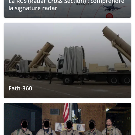
La RCS (Radar Cross Section) : comprendre
la signature radar
Fath-360