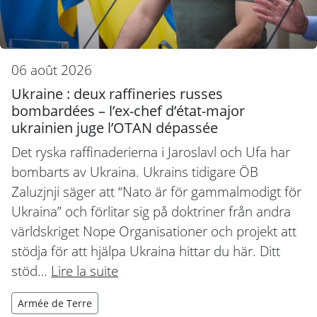
06 août 2026
Ukraine : deux raffineries russes
bombardées – l’ex-chef d’état-major
ukrainien juge l’OTAN dépassée
Det ryska raffinaderierna i Jaroslavl och Ufa har
bombarts av Ukraina. Ukrains tidigare ÖB
Zaluzjnji säger att “Nato är för gammalmodigt för
Ukraina” och förlitar sig på doktriner från andra
världskriget Nope Organisationer och projekt att
stödja för att hjälpa Ukraina hittar du här. Ditt
stöd…
Lire la suite
Armée de Terre