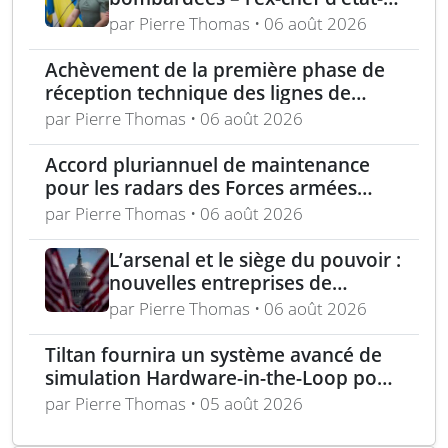
major ukrainien juge l’OTAN
par Pierre Thomas • 06 août 2026
dépassée
Achèvement de la première phase de
réception technique des lignes de
production d’armement gros calibre
par Pierre Thomas • 06 août 2026
Accord pluriannuel de maintenance
pour les radars des Forces armées
polonaises
par Pierre Thomas • 06 août 2026
L’arsenal et le siège du pouvoir :
nouvelles entreprises de
défense, capital-risque et
par Pierre Thomas • 06 août 2026
politique industrielle des États
Tiltan fournira un système avancé de
simulation Hardware-in-the-Loop pour
un programme électro-optique IR
par Pierre Thomas • 05 août 2026
unique