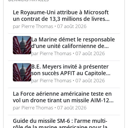
Le Royaume-Uni attribue à Microsoft
un contrat de 13,3 millions de livres
pour l’analyse des menaces
par Pierre Thomas • 07 août 2026
La Marine démet le responsable
d’une unité californienne de
formation médicale
par Pierre Thomas • 07 août 2026
B.E. Meyers invité à présenter
son succès APFIT au Capitole
devant le Congrès et le
par Pierre Thomas • 07 août 2026
Pentagone
La Force aérienne américaine teste en
vol un drone tirant un missile AIM-120
en conditions réelles
par Pierre Thomas • 07 août 2026
Guide du missile SM-6 : l’arme multi-
rôle de la marine américaine pour la