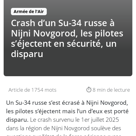
Armée de l'Air
Crash d’un Su-34 russe à
Nijni Novgorod, les pilotes
s’éjectent en sécurité, un
disparu
Article de 1754 mots
⏱️ 8 min de lecture
Un Su-34 russe s’est écrasé à Nijni Novgorod,
les pilotes s’éjectent mais l’un d’eux est porté
disparu.
Le crash survenu le 1er juillet 2025
dans la région de Nijni Novgorod soulève des