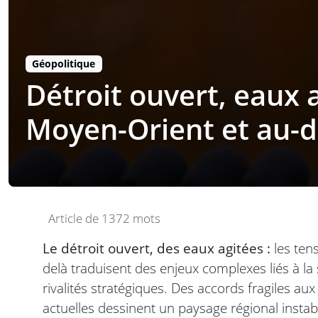
Géopolitique
Détroit ouvert, eaux 
Moyen-Orient et au-d
Article de 1372 mots
Le détroit ouvert, des eaux agitées :
les ten
delà traduisent des enjeux complexes liés à la
rivalités stratégiques. Des accords fragiles a
actuelles dessinent un paysage régional instab