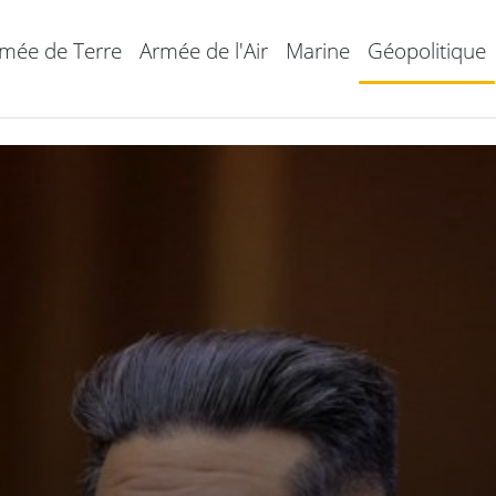
mée de Terre
Armée de l'Air
Marine
Géopolitique