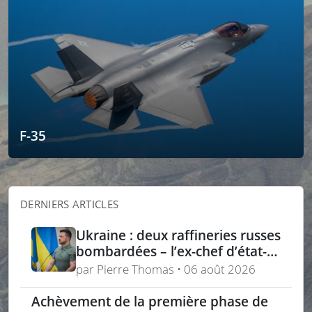
F-35
DERNIERS ARTICLES
Ukraine : deux raffineries russes
bombardées – l’ex-chef d’état-
major ukrainien juge l’OTAN
par Pierre Thomas • 06 août 2026
dépassée
Achèvement de la première phase de