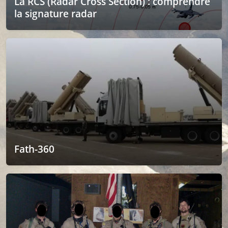
La RCS (Radar Cross Section) : comprendre
la signature radar
Fath-360