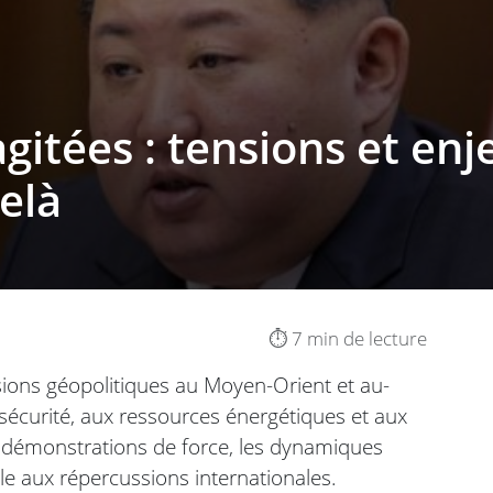
agitées : tensions et en
elà
⏱️ 7 min de lecture
sions géopolitiques au Moyen-Orient et au-
 sécurité, aux ressources énergétiques et aux
ux démonstrations de force, les dynamiques
le aux répercussions internationales.