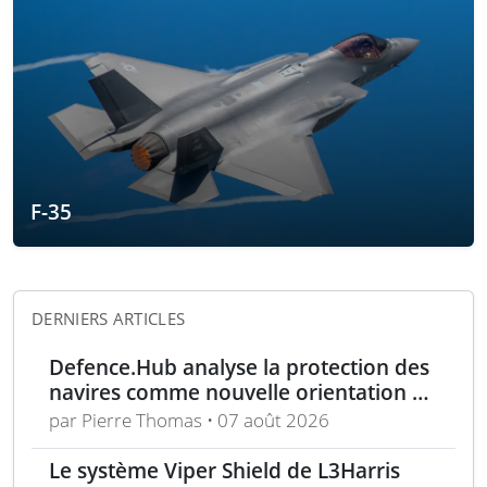
F-35
DERNIERS ARTICLES
Defence.Hub analyse la protection des
navires comme nouvelle orientation du
système MACS
par Pierre Thomas • 07 août 2026
Le système Viper Shield de L3Harris