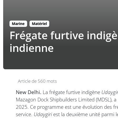
Marine
Matériel
Frégate furtive indigè
indienne
Article de 560 mots
New Delhi.
La frégate furtive indigène
Udaygir
Mazagon Dock Shipbuilders Limited (MDSL), a été
2025. Ce programme est une évolution des frég
service.
Udaygiri
est la deuxième unité parmi l