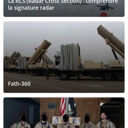
La RCS (Radar Cross Section) : comprendre
la signature radar
Fath-360