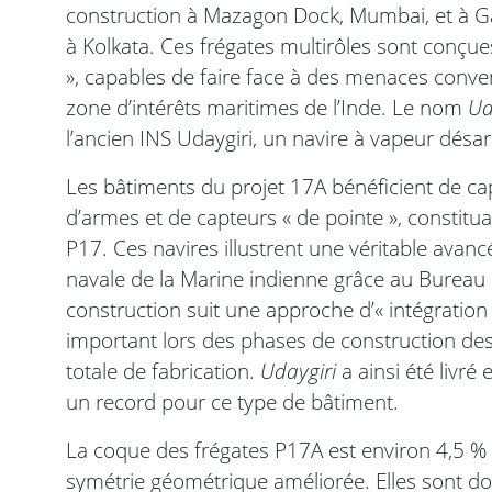
construction à Mazagon Dock, Mumbai, et à G
à Kolkata. Ces frégates multirôles sont conç
», capables de faire face à des menaces conve
zone d’intérêts maritimes de l’Inde. Le nom
Ud
l’ancien INS Udaygiri, un navire à vapeur dés
Les bâtiments du projet 17A bénéficient de cap
d’armes et de capteurs « de pointe », constitu
P17. Ces navires illustrent une véritable ava
navale de la Marine indienne grâce au Bureau
construction suit une approche d’« intégratio
important lors des phases de construction des
totale de fabrication.
Udaygiri
a ainsi été livr
un record pour ce type de bâtiment.
La coque des frégates P17A est environ 4,5 % 
symétrie géométrique améliorée. Elles sont do