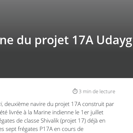
ne du projet 17A Udaygi
⏱️ 3 min de lecture
i
, deuxième navire du projet 17A construit par
 livrée à la Marine indienne le 1er juillet
ates de classe Shivalik (projet 17) déjà en
es sept frégates P17A en cours de