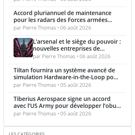
Accord pluriannuel de maintenance
pour les radars des Forces armées
polonaises
par Pierre Thomas • 06 août 2026
L’arsenal et le siège du pouvoir :
nouvelles entreprises de
défense, capital-risque et
par Pierre Thomas • 06 août 2026
politique industrielle des États
Tiltan fournira un système avancé de
simulation Hardware-in-the-Loop pour
un programme électro-optique IR
par Pierre Thomas • 05 août 2026
unique
Tiberius Aerospace signe un accord
avec l’US Army pour développer l’obus
d’artillerie guidée Sceptre
par Pierre Thomas • 05 août 2026
LES CATÉGORIES