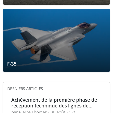
F-35
DERNIERS ARTICLES
Achèvement de la première phase de
réception technique des lignes de
production d’armement gros calibre
par Pierre Thomas • 06 août 2026