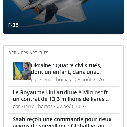
F-35
DERNIERS ARTICLES
Ukraine : Quatre civils tués,
dont un enfant, dans une
attaque russe par missile
par Pierre Thomas • 08 août 2026
balistique sur Kiev – Deux
raffineries russes visées par
Le Royaume-Uni attribue à Microsoft
l’Ukraine
un contrat de 13,3 millions de livres
pour l’analyse des menaces
par Pierre Thomas • 07 août 2026
Saab reçoit une commande pour deux
avions de surveillance GlobalEye au