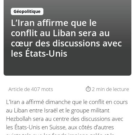
Géopolitique
L’Iran affirme que le
conflit au Liban sera au
cœur des discussions avec
les États-Unis
Article de 407 mots
⏱️ 2 min de lecture
L’Iran a affirmé dimanche que le conflit en cours
au Liban entre Israël et le groupe militant
Hezbollah sera au centre des discussions avec
les États-Unis en Suisse, aux côtés d’autres