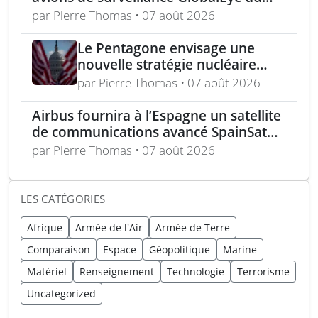
Moyen-Orient
par Pierre Thomas • 07 août 2026
Le Pentagone envisage une
nouvelle stratégie nucléaire
pour dissuader les conflits
par Pierre Thomas • 07 août 2026
régionaux
Airbus fournira à l’Espagne un satellite
de communications avancé SpainSat
NG-III
par Pierre Thomas • 07 août 2026
LES CATÉGORIES
Afrique
Armée de l'Air
Armée de Terre
Comparaison
Espace
Géopolitique
Marine
Matériel
Renseignement
Technologie
Terrorisme
Uncategorized