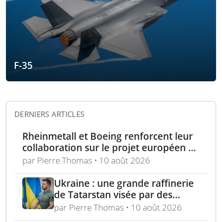
F-35
DERNIERS ARTICLES
Rheinmetall et Boeing renforcent leur
collaboration sur le projet européen de
drone de combat CCA
par Pierre Thomas • 10 août 2026
Ukraine : une grande raffinerie
de Tatarstan visée par des
bombardements
par Pierre Thomas • 10 août 2026