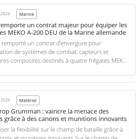
s lourdes sur route, fait partie des équipements
iels pour…
Lire la suite
t 2026
Marine
remporte un contrat majeur pour équiper les
tes MEKO A-200 DEU de la Marine allemande
 remporté un contrat d’envergure pour
gration de systèmes de combat, capteurs et
ures composites destinés à quatre frégates MEKO
DEU de la Marine allemande. Le contrat, d’une
 d’environ 8,7 milliards de couronnes suédoises, a
gné avec TKMS, le maître d’œuvre allemand chargé
construction…
Lire la suite
t 2026
Matériel
rop Grumman : vaincre la menace des
s grâce à des canons et munitions innovants
er la flexibilité sur le champ de bataille grâce à
nons et munitions innovants Sur le champ de