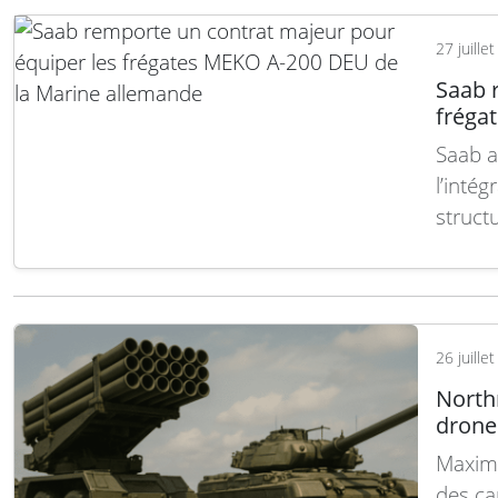
charge
essent
27 juille
Saab 
fréga
Saab a
l’inté
struct
A-200 
valeur
été si
de la 
26 juille
North
drone
Maximis
des ca