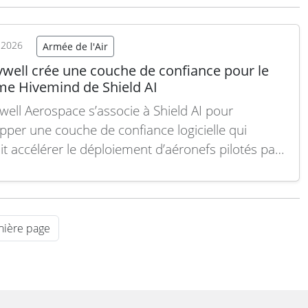
t 2026
Armée de l'Air
well crée une couche de confiance pour le
me Hivemind de Shield AI
ell Aerospace s’associe à Shield AI pour
pper une couche de confiance logicielle qui
it accélérer le déploiement d’aéronefs pilotés par
gence artificielle dans les secteurs militaire et civil.
e cadre d’un protocole d’entente, Honeywell va
oir un logiciel basé sur le kit de développement
nd de Shield AI,…
Lire la suite
nière page