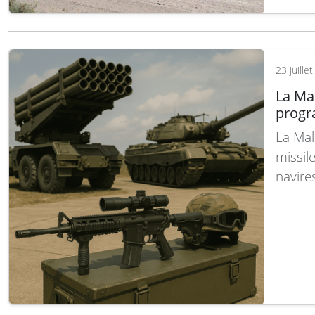
RCH 15
europé
conte
23 juille
La Ma
progr
La Mal
missil
navire
fabric
Défens
précéd
Alors 