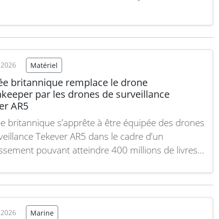
ues de drones kamikazes renforcent les capacités
ionnelles de l’Ukraine dans son contexte actuel de
t. Les munitions Warmate 5 sont des drones
s légers, conçus pour des…
Lire la suite
t 2026
Matériel
ée britannique remplace le drone
keeper par les drones de surveillance
er AR5
e britannique s’apprête à être équipée des drones
veillance Tekever AR5 dans le cadre d’un
issement pouvant atteindre 400 millions de livres
ng, a annoncé le ministère de la Défense. La
de initiale portera sur six drones AR5, avec une
son pouvant aller jusqu’à 24 exemplaires d’ici 2029.
…
Lire la suite
t 2026
Marine