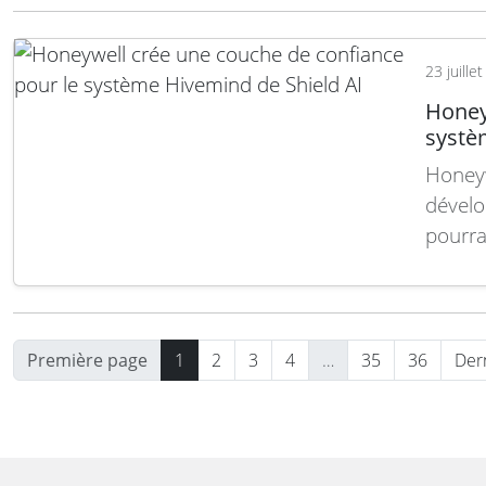
23 juille
Honey
systè
Honeyw
dévelo
pourra
intelli
Dans l
concev
Hivemi
Première page
1
2
3
4
…
35
36
Der