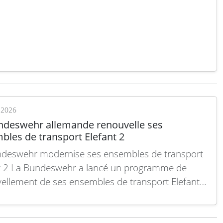
TAN (NSPA), inclut la fourniture du système D-
de Thales ainsi qu’un paquet complet de soutien
ique…
Lire la suite
t 2026
ndeswehr allemande renouvelle ses
bles de transport Elefant 2
deswehr modernise ses ensembles de transport
t 2 La Bundeswehr a lancé un programme de
ellement de ses ensembles de transport Elefant 2
améliorer la mobilité logistique de ses forces
res. Ce matériel, utilisé pour le transport de