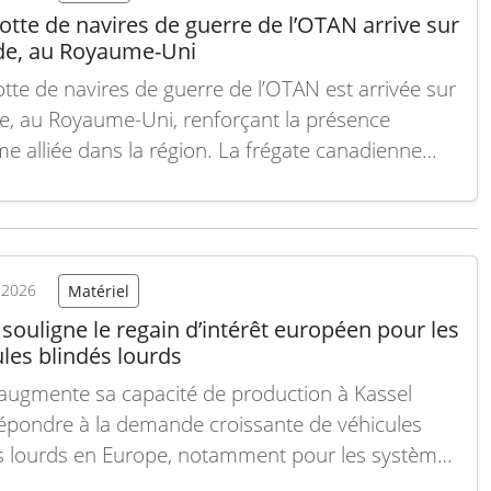
otte de navires de guerre de l’OTAN arrive sur
yde, au Royaume-Uni
otte de navires de guerre de l’OTAN est arrivée sur
de, au Royaume-Uni, renforçant la présence
me alliée dans la région. La frégate canadienne
ille de Québec, actuellement navire amiral du
ng NATO Maritime Group One, s’est amarrée au
ing George V aux côtés de la…
Lire la suite
t 2026
Matériel
ouligne le regain d’intérêt européen pour les
les blindés lourds
ugmente sa capacité de production à Kassel
épondre à la demande croissante de véhicules
s lourds en Europe, notamment pour les systèmes
s des Leopard 2A8 et de l’obusier automoteur