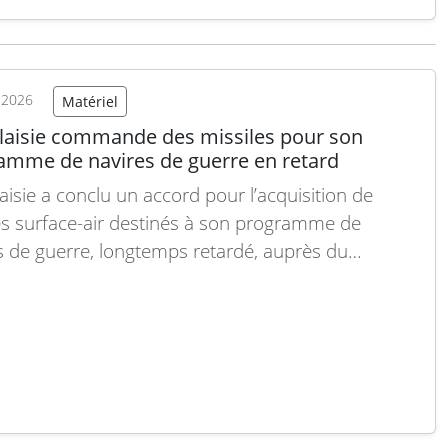
5. Cette expansion illustre un regain d’intérêt
en pour les véhicules blindés lourds dans un
xte de…
Lire la suite
t 2026
Matériel
laisie commande des missiles pour son
amme de navires de guerre en retard
aisie a conclu un accord pour l’acquisition de
es surface-air destinés à son programme de
s de guerre, longtemps retardé, auprès du
ant européen MBDA, a annoncé le ministère de la
e. Cette décision intervient après l’annulation d’un
ent contrat portant sur des missiles de frappe.
que ce…
Lire la suite