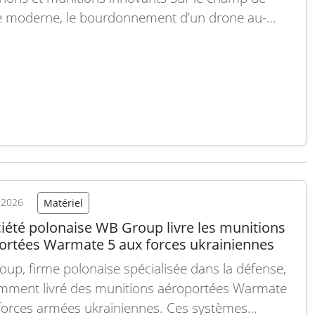
le moderne, le bourdonnement d’un drone au-
 de nos têtes est devenu une réalité familière.
s à acheter et simples à piloter, ces systèmes sans
 représentent l’un des moyens les…
Lire la suite
t 2026
Matériel
ciété polonaise WB Group livre les munitions
ortées Warmate 5 aux forces ukrainiennes
up, firme polonaise spécialisée dans la défense,
mment livré des munitions aéroportées Warmate
forces armées ukrainiennes. Ces systèmes