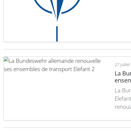
de l’O
TACAN 
logist
27 juille
La Bu
ensem
La Bun
Elefan
renouv
afin d’
terrest