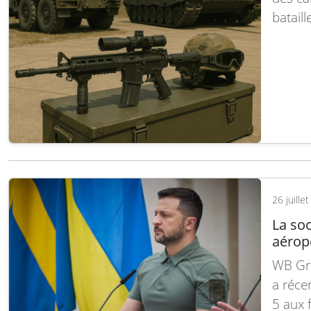
batail
dessus
Facile
pilote
26 juille
La so
aérop
WB Gro
a réce
5 aux 