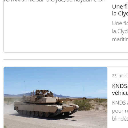
Une fl
la Cl
Une fl
la Cly
mariti
HMCS V
Standi
quai K
23 juille
KNDS s
véhicu
KNDS a
pour r
blindé
avancé