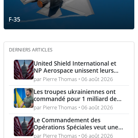
F-35
DERNIERS ARTICLES
United Shield International et
NP Aerospace unissent leurs
forces pour renforcer le soutien
par Pierre Thomas • 06 août 2026
aux équipes américaines de
déminage
Les troupes ukrainiennes ont
commandé pour 1 milliard de
dollars lors de la première
par Pierre Thomas • 06 août 2026
année du marché Brave1
Le Commandement des
Opérations Spéciales veut une
mitrailleuse 5,56 mm de 4,5 kg
par Pierre Thomas • 06 août 2026