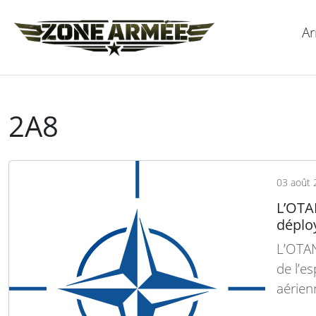
Ar
2A8
03 août 
L’OTA
déploy
L’OTAN
de l’e
aérien
contrat