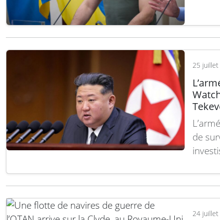
tactiq
opérat
confli
aérien
25 juille
L’arm
Watch
Tekev
L’armé
de sur
invest
sterli
comman
livrai
Selon
24 juille