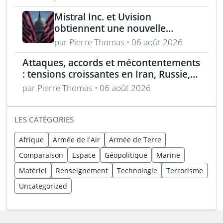
Mistral Inc. et Uvision
obtiennent une nouvelle
commande pour le programme
par Pierre Thomas • 06 août 2026
US Army Lethal Unmanned
Attaques, accords et mécontentements
Systems
: tensions croissantes en Iran, Russie,
Chine, Corée du Nord et jihadistes
par Pierre Thomas • 06 août 2026
LES CATÉGORIES
Afrique
Armée de l'Air
Armée de Terre
Comparaison
Espace
Géopolitique
Marine
Matériel
Renseignement
Technologie
Terrorisme
Uncategorized