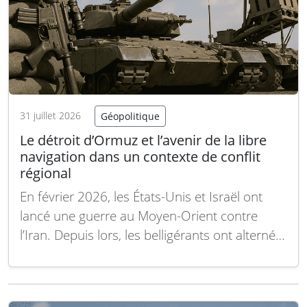
31 juillet 2026
Géopolitique
Le détroit d’Ormuz et l’avenir de la libre
navigation dans un contexte de conflit
régional
En février 2026, les États-Unis et Israël ont
lancé une guerre au Moyen-Orient contre
l’Iran. Depuis lors, les belligérants ont alterné
entre frappes militaires, cessez-le-feu précaire
et le blocage du détroit d’Ormuz. Les hostilités
ouvertes ont repris à la mi-juillet. Plus