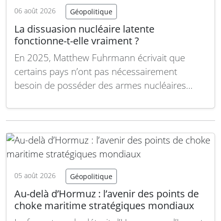
06 août 2026
Géopolitique
La dissuasion nucléaire latente
fonctionne-t-elle vraiment ?
En 2025, Matthew Fuhrmann écrivait que
certains pays n’ont pas nécessairement
besoin de posséder des armes nucléaires
pour bénéficier de la dissuasion nucléaire, une
stratégie qu’il qualifiait de « dissuasion
nucléaire latente ». Aujourd’hui, il revient sur
ses arguments, dans un contexte géopolitique
profondément transformé. Selon vous, quelles
nations tireraient…
Lire la suite
05 août 2026
Géopolitique
Au-delà d’Hormuz : l’avenir des points de
choke maritime stratégiques mondiaux