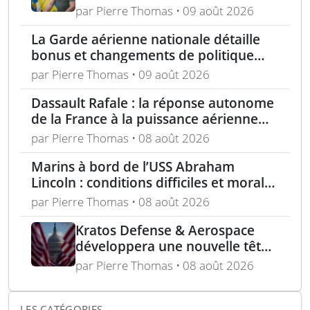
Kharkiv – acquisition turque de
par Pierre Thomas • 09 août 2026
lance-roquettes M270 et
La Garde aérienne nationale détaille
missiles ATACMS
bonus et changements de politique
dans le cadre de l’« incitation estivale »
par Pierre Thomas • 09 août 2026
Dassault Rafale : la réponse autonome
de la France à la puissance aérienne
moderne
par Pierre Thomas • 08 août 2026
Marins à bord de l’USS Abraham
Lincoln : conditions difficiles et moral
en berne selon leurs familles
par Pierre Thomas • 08 août 2026
Kratos Defense & Aerospace
développera une nouvelle tête
chercheuse pour les missiles
par Pierre Thomas • 08 août 2026
FGM-148 Javelin
LES CATÉGORIES