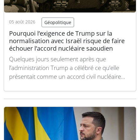
05 août 2026
Géopolitique
Pourquoi l’exigence de Trump sur la
normalisation avec Israël risque de faire
échouer l’accord nucléaire saoudien
Quelques jours seulement après que
l’administration Trump a célébré ce qu’elle
présentait comme un accord civil nucléaire
historique avec l’Arabie saoudite, le président
lui-même a semblé mettre en péril l’ensemble
de cet arrangement. Dans un message publié
sur Truth Social, Donald Trump a déclaré que
l’accord était « totalement conditionné…
Lire la
suite