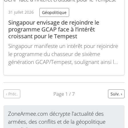
31 juillet 2026
Géopolitique
Singapour envisage de rejoindre le
programme GCAP face à l’intérêt
croissant pour le Tempest
Singapour manifeste un intérêt pour rejoindre
le programme du chasseur de sixième
génération GCAP/Tempest, soulignant ainsi le
fort potentiel d’exportation de cet avion de
combat de nouvelle génération. Le
constructeur BAE Systems assemble
actuellement le premier prototype du
Page 1 / 7
‹ Préc.
Suiv. ›
Tempest, dont le premier vol est attendu en
2027. Le Japon, partenaire…
Lire la suite
ZoneArmee.com décrypte l’actualité des
armées, des conflits et de la géopolitique