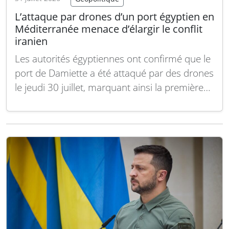
L’attaque par drones d’un port égyptien en
Méditerranée menace d’élargir le conflit
iranien
Les autorités égyptiennes ont confirmé que le
port de Damiette a été attaqué par des drones
le jeudi 30 juillet, marquant ainsi la première
reconnaissance officielle d’attaques sur le
territoire égyptien dans le cadre du conflit
régional actuel. Si Le Caire n’a pas précisé
l’auteur de cette opération, cet incident…
Lire
la suite