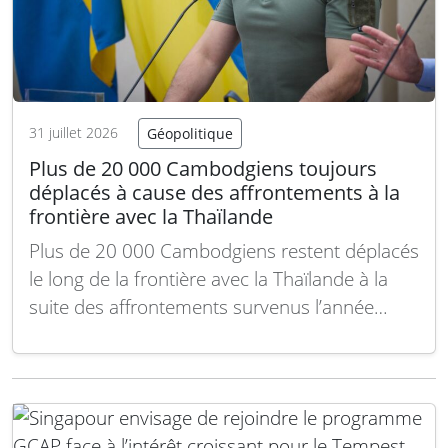
31 juillet 2026
Géopolitique
Plus de 20 000 Cambodgiens toujours
déplacés à cause des affrontements à la
frontière avec la Thaïlande
Plus de 20 000 Cambodgiens restent déplacés
le long de la frontière avec la Thaïlande à la
suite des affrontements survenus l’année
dernière, a indiqué vendredi un expert de
l’ONU, appelant les deux pays à résoudre
cette crise. Un différend territorial ancien s’est
transformé en combats en juillet et décembre,
…
Lire la suite