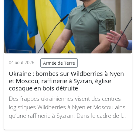
04 août 2026
Armée de Terre
Ukraine : bombes sur Wildberries à Nyen
et Moscou, raffinerie à Syzran, église
cosaque en bois détruite
Des frappes ukrainiennes visent des centres
logistiques Wildberries à Nyen et Moscou ainsi
qu’une raffinerie à Syzran. Dans le cadre de la
destruction systématique du patrimoine
ukrainien, l’unique église cosaque en bois du