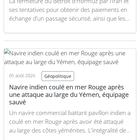
La fermeture du détroit d’Hormuz par l’Iran et
ses tentatives pour obtenir des paiements en
échange d’un passage sécurisé, ainsi que les
récentes attaques des Houthis contre la
navigation saoudienne dans le détroit de Bab
el-Mandeb, ont mis en lumière les risques liés
aux points de choke maritimes et soulevé…
Lire la suite
05 août 2026
Géopolitique
Navire indien coulé en mer Rouge après
une attaque au large du Yémen, équipage
sauvé
Un navire commercial battant pavillon indien a
coulé en mer Rouge après avoir été attaqué
au large des côtes yéménites. L’intégralité des
14 membres d’équipage a été sauvée, selon