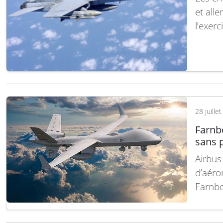
et all
l’exerc
l’inter
Cette 
des an
nation
28 juille
Farnb
sans 
Airbus
d’aéro
Farnbo
l’orie
visent 