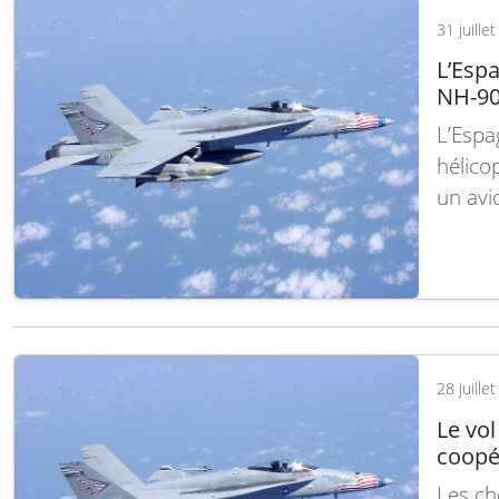
dans s
31 juille
Lire la
L’Espa
NH-90
L’Espa
hélico
un avi
personn
aérien
commun
une…
28 juille
Le vol
coopér
Les ch