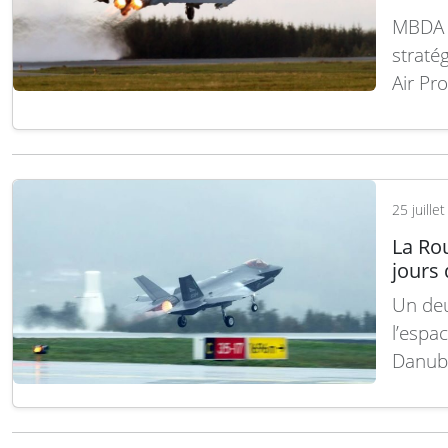
MBDA e
straté
Air Pr
de 6e 
entrep
nouvel
de ce 
25 juille
suite
La Ro
jours
Un deu
l’espa
Danube
chasse
présid
interc