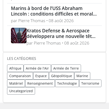
Marins à bord de l’USS Abraham
Lincoln : conditions difficiles et moral
en berne selon leurs familles
par Pierre Thomas • 08 août 2026
Kratos Defense & Aerospace
développera une nouvelle tête
chercheuse pour les missiles
par Pierre Thomas • 08 août 2026
FGM-148 Javelin
LES CATÉGORIES
Afrique
Armée de l'Air
Armée de Terre
Comparaison
Espace
Géopolitique
Marine
Matériel
Renseignement
Technologie
Terrorisme
Uncategorized