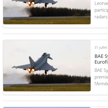
Leonar
partic
radars
coopér
de cha
conser
italien
31 juille
BAE S
Eurof
BAE Sy
premie
l’Armé
l’un d
milita
constr