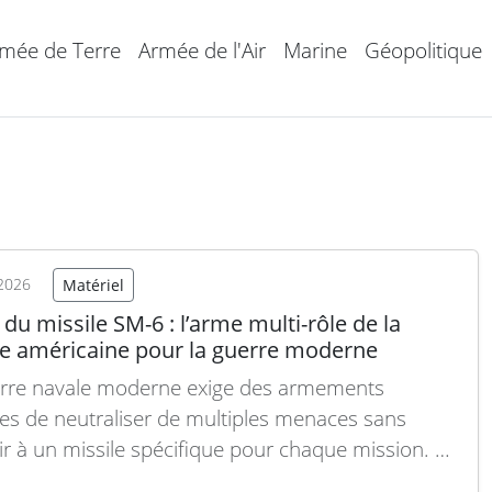
mée de Terre
Armée de l'Air
Marine
Géopolitique
2026
Matériel
du missile SM-6 : l’arme multi-rôle de la
e américaine pour la guerre moderne
rre navale moderne exige des armements
es de neutraliser de multiples menaces sans
ir à un missile spécifique pour chaque mission. Le
e Standard Missile 6, ou SM-6, répond à ce besoin