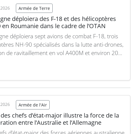
on rapport financier du premier semestre 2026,…
t 2026
Armée de Terre
 suite
gne déploiera des F-18 et des hélicoptères
 en Roumanie dans le cadre de l’OTAN
gne déploiera sept avions de combat F-18, trois
ptères NH-90 spécialisés dans la lutte anti-drones,
on de ravitaillement en vol A400M et environ 200
els de l’armée de l’Air et de l’Espace à la base
ne roumaine Mihail Kogălniceanu, selon un
iqué de l’OTAN. Ce déploiement s’inscrit dans
Lire la suite
t 2026
Armée de l'Air
 des chefs d’état-major illustre la force de la
ation entre l’Australie et l’Allemagne
efs d’état-major des forces aériennes australienne