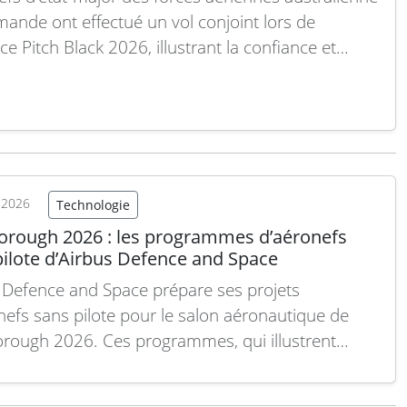
emande ont effectué un vol conjoint lors de
ice Pitch Black 2026, illustrant la confiance et
opérabilité renforcées entre leurs armées de l’air.
opération symbolise les liens profonds bâtis au fil
nées de coopération militaire entre les deux
s. Le…
Lire la suite
t 2026
Technologie
orough 2026 : les programmes d’aéronefs
pilote d’Airbus Defence and Space
 Defence and Space prépare ses projets
nefs sans pilote pour le salon aéronautique de
rough 2026. Ces programmes, qui illustrent
ntation stratégique vers les systèmes autonomes,
à renforcer les capacités de surveillance, de