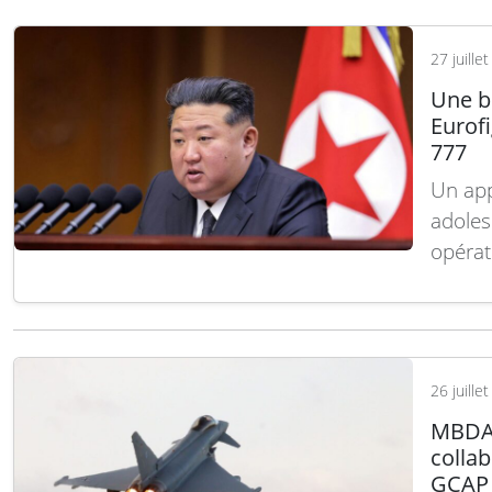
reconn
armées
27 juille
Lire la
Une b
Eurofi
777
Un app
adoles
opérat
condui
Eurofi
interc
l’aéro
26 juille
MBDA 
colla
GCAP