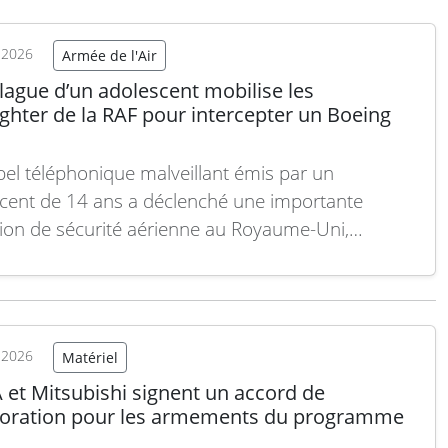
aissance et de missions tactiques des forces
. Au cœur de ses développements, Airbus mise…
t 2026
Armée de l'Air
 suite
lague d’un adolescent mobilise les
ghter de la RAF pour intercepter un Boeing
el téléphonique malveillant émis par un
cent de 14 ans a déclenché une importante
ion de sécurité aérienne au Royaume-Uni,
sant au déploiement de deux chasseurs
ghter Typhoon de la Royal Air Force (RAF) pour
epter un Boeing 777 de Qatar Airways approchant
port de Manchester. Dans la nuit…
Lire la suite
t 2026
Matériel
et Mitsubishi signent un accord de
boration pour les armements du programme