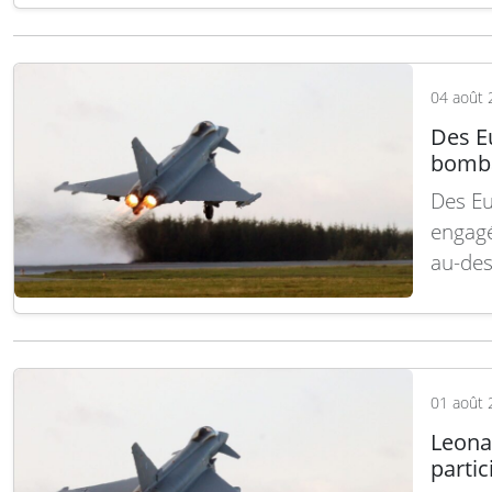
en dev
polyva
d’inte
04 août 
Des Eu
bomba
Des Eu
engagé
au-des
depuis 
cadre 
l’OTAN
01 août 
Leona
parti