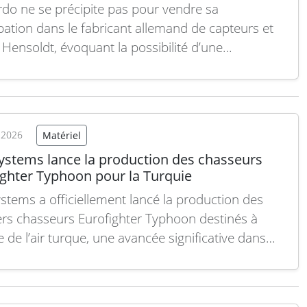
do ne se précipite pas pour vendre sa
ipation dans le fabricant allemand de capteurs et
 Hensoldt, évoquant la possibilité d’une
ation renforcée sur l’Eurofighter et le programme
sseur de sixième génération parmi les raisons de
ver cette participation, selon le PDG du groupe
. Interrogé lors de…
Lire la suite
t 2026
Matériel
ystems lance la production des chasseurs
ighter Typhoon pour la Turquie
stems a officiellement lancé la production des
rs chasseurs Eurofighter Typhoon destinés à
e de l’air turque, une avancée significative dans
es plus importants programmes de modernisation
ire du pays ces dernières décennies. Le
ucteur britannique a confirmé cette information