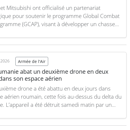
t Mitsubishi ont officialisé un partenariat
gique pour soutenir le programme Global Combat
ogramme (GCAP), visant à développer un chasseur
génération. Cette collaboration entre quatre
rises d’armement et d’électronique marque une
le étape dans la coopération internationale autour
projet majeur. L’accord, annoncé lors du…
Lire la
t 2026
Armée de l'Air
umanie abat un deuxième drone en deux
 dans son espace aérien
xième drone a été abattu en deux jours dans
ce aérien roumain, cette fois au-dessus du delta du
. L’appareil a été détruit samedi matin par un
ur F-16, près de la frontière avec l’Ukraine. Le
ent Nicușor Dan a précisé que le drone a été
epté à 8h30,…
Lire la suite