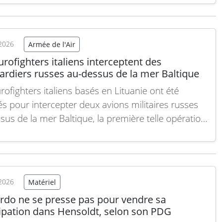
enant l’une des armes navales les plus
lentes en service aujourd’hui, capable
rcepter aussi bien des…
Lire la suite
2026
Armée de l'Air
rofighters italiens interceptent des
rdiers russes au-dessus de la mer Baltique
rofighters italiens basés en Lituanie ont été
s pour intercepter deux avions militaires russes
sus de la mer Baltique, la première telle opération
que l’Italie a pris le relais de la France dans le
d’une rotation où la mission de police du ciel de
 évolue vers…
Lire la suite
2026
Matériel
rdo ne se presse pas pour vendre sa
cipation dans Hensoldt, selon son PDG