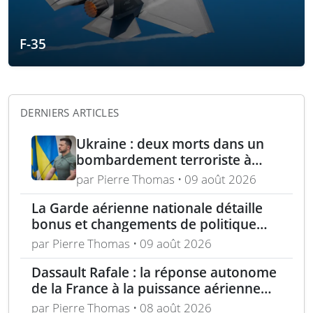
F-35
DERNIERS ARTICLES
Ukraine : deux morts dans un
bombardement terroriste à
Kharkiv – acquisition turque de
par Pierre Thomas • 09 août 2026
lance-roquettes M270 et
La Garde aérienne nationale détaille
missiles ATACMS
bonus et changements de politique
dans le cadre de l’« incitation estivale »
par Pierre Thomas • 09 août 2026
Dassault Rafale : la réponse autonome
de la France à la puissance aérienne
moderne
par Pierre Thomas • 08 août 2026