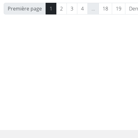
Première page
1
2
3
4
…
18
19
Der