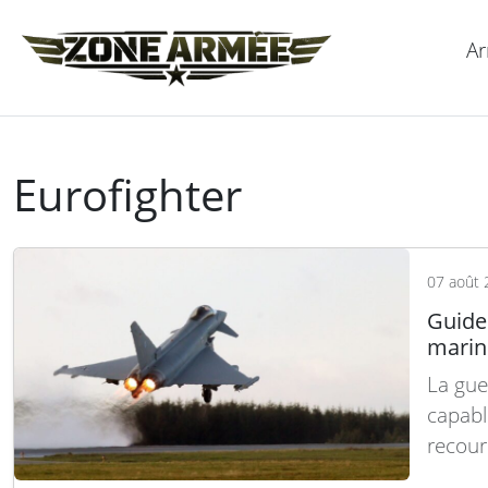
Ar
Eurofighter
07 août 
Guide 
marin
La gue
capabl
recour
missil