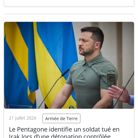
d’urgence, annonce avec satisfaction la
nomination du général (R) Joseph L. Votel au
sein de son conseil d’administration. Le
général Votel apporte une expérience
exceptionnelle en matière de commandement
militaire,…
Lire la suite
21 juillet 2026
Armée de Terre
Le Pentagone identifie un soldat tué en
Irak lors d’une détonation contrôlée