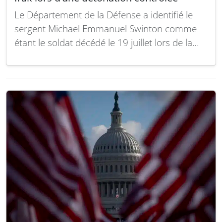
Le Département de la Défense a identifié le
sergent Michael Emmanuel Swinton comme
étant le soldat décédé le 19 juillet lors de la
détonation contrôlée de l’armement d’un
drone iranien à sens unique abattu, à Erbil en
Irak. Agé de 30 ans, Swinton était affecté à la
batterie D du…
Lire la suite