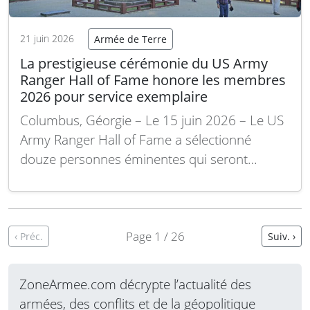
21 juin 2026
Armée de Terre
La prestigieuse cérémonie du US Army
Ranger Hall of Fame honore les membres
2026 pour service exemplaire
Columbus, Géorgie – Le 15 juin 2026 – Le US
Army Ranger Hall of Fame a sélectionné
douze personnes éminentes qui seront
intronisées lors d’une cérémonie prévue le 24
juin 2026 à Fort Benning, en Géorgie. Créé en
1992, le Ranger Hall of Fame récompense
ceux qui ont fait preuve…
Lire la suite
Page 1 / 26
‹ Préc.
Suiv. ›
ZoneArmee.com décrypte l’actualité des
armées, des conflits et de la géopolitique