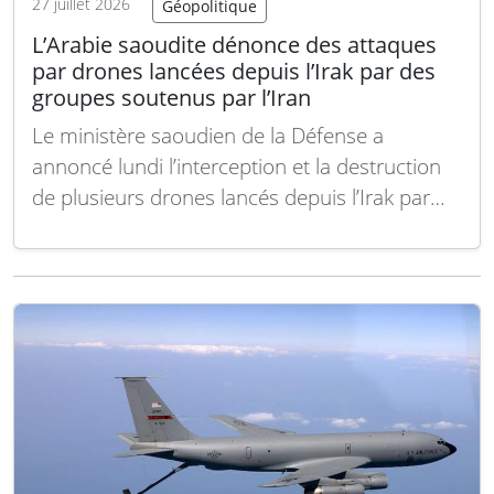
27 juillet 2026
Géopolitique
L’Arabie saoudite dénonce des attaques
par drones lancées depuis l’Irak par des
groupes soutenus par l’Iran
Le ministère saoudien de la Défense a
annoncé lundi l’interception et la destruction
de plusieurs drones lancés depuis l’Irak par
des groupes soutenus par l’Iran et visant des
installations pétrolières. Cette attaque survient
malgré un cessez-le-feu temporaire dans les
hostilités récentes entre les États-Unis et l’Iran,
observé depuis samedi, après…
Lire la suite