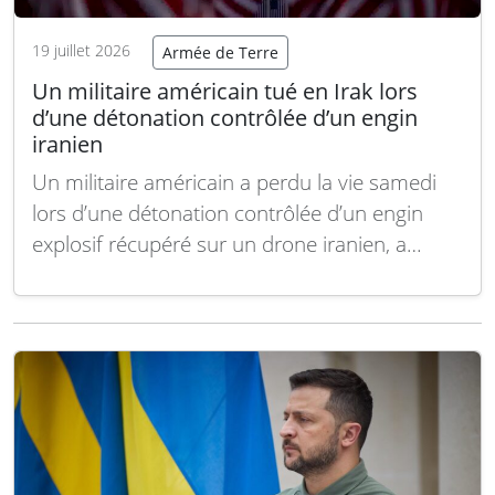
19 juillet 2026
Armée de Terre
Un militaire américain tué en Irak lors
d’une détonation contrôlée d’un engin
iranien
Un militaire américain a perdu la vie samedi
lors d’une détonation contrôlée d’un engin
explosif récupéré sur un drone iranien, a
annoncé dimanche le Commandement central
des États-Unis (CENTCOM). Les forces
américaines procédaient à la neutralisation
d’un engin non explosé provenant d’un drone
d’attaque iranien abattu dans le nord de…
Lire
la suite