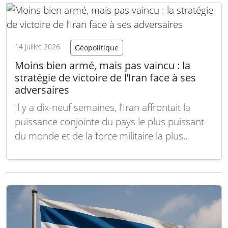
du Kurdistan, la coalition…
Lire la suite
14 juillet 2026
Géopolitique
Moins bien armé, mais pas vaincu : la
stratégie de victoire de l’Iran face à ses
adversaires
Il y a dix-neuf semaines, l’Iran affrontait la
puissance conjointe du pays le plus puissant
du monde et de la force militaire la plus
avancée du Moyen-Orient. Aujourd’hui, c’est
Téhéran qui dicte les conditions de la paix.
Lors de la signature du mémorandum
d’entente le mois dernier, Donald Trump
déclara…
Lire la suite