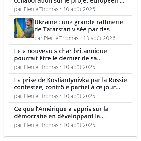
collaboration sur le projet européen de
drone de combat CCA
par Pierre Thomas • 10 août 2026
Ukraine : une grande raffinerie
de Tatarstan visée par des
bombardements
par Pierre Thomas • 10 août 2026
Le « nouveau » char britannique
pourrait être le dernier de sa
génération
par Pierre Thomas • 10 août 2026
La prise de Kostiantynivka par la Russie
contestée, contrôle partiel à ce jour
selon Londres
par Pierre Thomas • 10 août 2026
Ce que l’Amérique a appris sur la
démocratie en développant la
technologie furtive
par Pierre Thomas • 10 août 2026