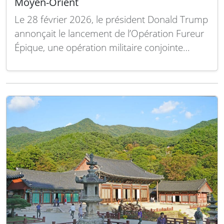
Moyen-Orient
Le 28 février 2026, le président Donald Trump
annonçait le lancement de l’Opération Fureur
Épique, une opération militaire conjointe
américano-israélienne contre l’Iran. Parmi les
objectifs de la mission figurait le renversement
de la République islamique. « Quand nous
aurons terminé, prenez le contrôle de votre
gouvernement. Il sera à vous…
Lire la suite