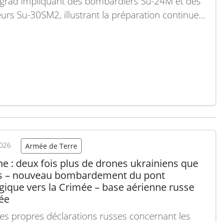
ngrad impliquant des bombardiers Su-24M et des
urs Su-30SM2, illustrant la préparation continue à
ssions d’attaque sur le flanc nord-est de l’OTAN.
nœuvres, menées dans une zone stratégique où
ngrad borde la Pologne, la Lituanie, la mer Baltique
Lire la suite
2026
Armée de Terre
e : deux fois plus de drones ukrainiens que
s – nouveau bombardement du pont
gique vers la Crimée – base aérienne russe
ée
les propres déclarations russes concernant les