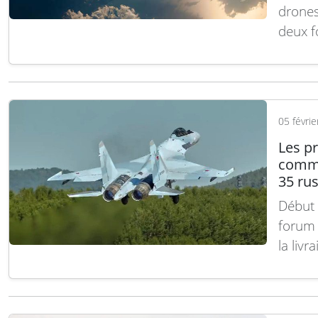
drones
deux f
réouve
Crimée
ciblé 
ailleu
05 févri
Les p
comme
35 ru
Début 
forum 
la liv
35 à l’
un emb
confir