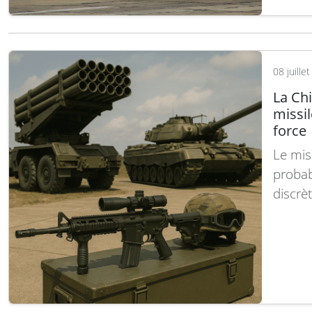
des bo
Ces de
souten
08 juille
La Ch
missil
force
Le mis
probab
discrè
de l’Ar
dévoilé
chinoi
majeu