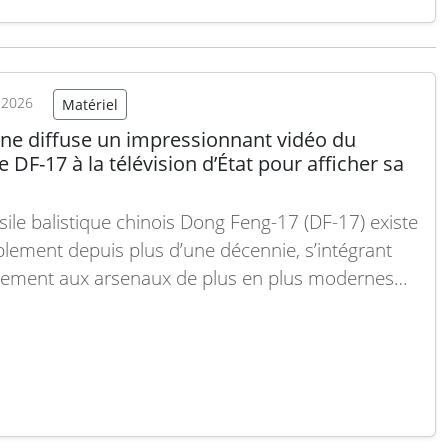
mbardiers Su-34M au sein des unités de combat.
ux versions modernisées témoignent des efforts
us de la Russie pour consolider…
Lire la suite
t 2026
Matériel
ine diffuse un impressionnant vidéo du
e DF-17 à la télévision d’État pour afficher sa
sile balistique chinois Dong Feng-17 (DF-17) existe
lement depuis plus d’une décennie, s’intégrant
tement aux arsenaux de plus en plus modernes
mée populaire de Libération. Fin juin, il a été
 pour la première fois sur les médias officiels
s, présenté comme l’un des actifs militaires
rs de…
Lire la suite