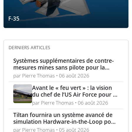
F-35
DERNIERS ARTICLES
Systèmes supplémentaires de contre-
mesures mines sans pilote pour la
Marine française
par Pierre Thomas • 06 août 2026
Avant le « feu vert » : la vision
du chef de l’US Air Force pour la
puissance aérienne alliée passe
par Pierre Thomas • 06 août 2026
par la langue, la culture et
Tiltan fournira un système avancé de
l’expertise régionale
simulation Hardware-in-the-Loop pour
un programme électro-optique IR
par Pierre Thomas • 05 août 2026