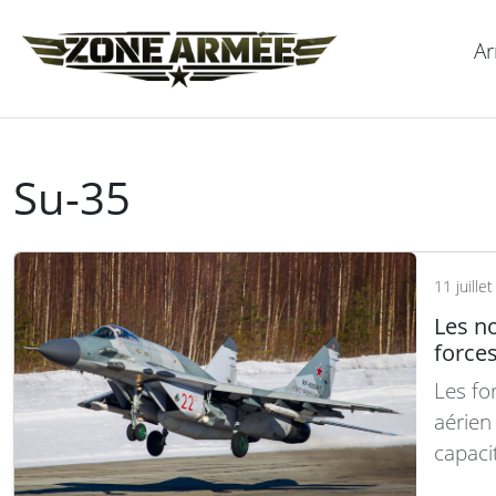
Ar
Su-35
11 juille
Les n
force
Les fo
aérien
capacit
avec l