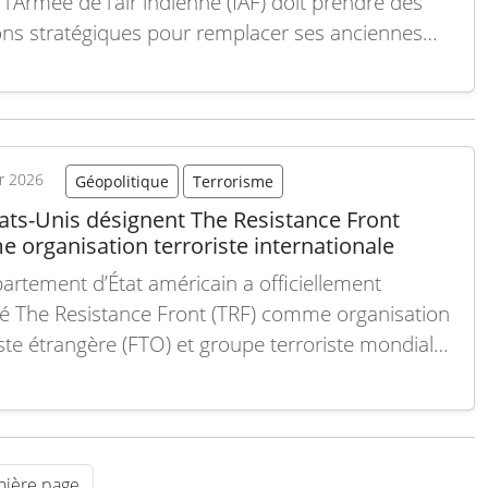
 l’Armée de l’air indienne (IAF) doit prendre des
ons stratégiques pour remplacer ses anciennes
es de Jaguar, Mirage-2000 et MiG-29UPG.
lement, l’IAF s’est engagée à acquérir 120
urs Tejas MkII, désignant cet appareil indigène
principal successeur des avions…
Lire la suite
er 2026
Géopolitique
Terrorisme
ats-Unis désignent The Resistance Front
 organisation terroriste internationale
artement d’État américain a officiellement
é The Resistance Front (TRF) comme organisation
iste étrangère (FTO) et groupe terroriste mondial
lement désigné (SDGT). Le TRF, un groupe affilié
hkar-e-Tayyiba (LeT), a revendiqué la
sabilité de l’attaque du 22 avril 2025 à Pahalgam,
ait 26 victimes civiles. Cet…
Lire la suite
nière page