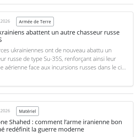
t 2026
Armée de Terre
krainiens abattent un autre chasseur russe
S
rces ukrainiennes ont de nouveau abattu un
ur russe de type Su-35S, renforçant ainsi leur
e aérienne face aux incursions russes dans le ciel
ien. Ce succès intervient alors que les combats se
ivent dans plusieurs régions du pays et que la
tation de la suprématie aérienne russe reste…
Lire
e
t 2026
Matériel
one Shahed : comment l’arme iranienne bon
é redéfinit la guerre moderne