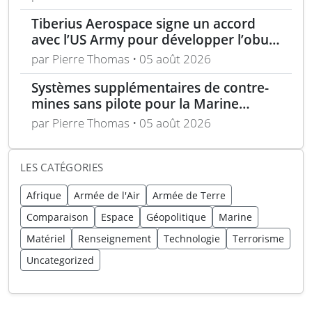
unique
Tiberius Aerospace signe un accord
avec l’US Army pour développer l’obus
d’artillerie guidée Sceptre
par Pierre Thomas • 05 août 2026
Systèmes supplémentaires de contre-
mines sans pilote pour la Marine
nationale française
par Pierre Thomas • 05 août 2026
LES CATÉGORIES
Afrique
Armée de l'Air
Armée de Terre
Comparaison
Espace
Géopolitique
Marine
Matériel
Renseignement
Technologie
Terrorisme
Uncategorized