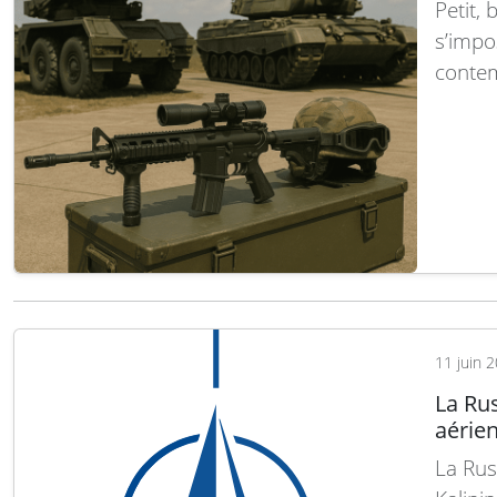
Petit,
s’impo
contem
instrum
transf
notamm
défens
11 juin 
La Rus
aérien
La Rus