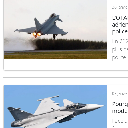
transf
30 janvi
L’OTAN
aérien
police
En 202
plus d
police 
Comma
diffusé
mené 
07 janvi
Pourq
modern
Face à