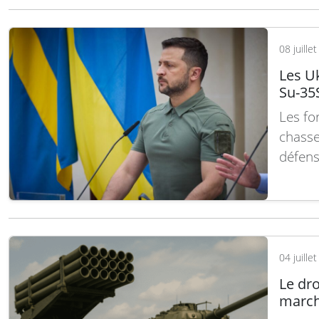
08 juille
Les U
Su-35
Les fo
chasse
défens
ukrain
poursu
contes
la suit
04 juille
Le dr
march