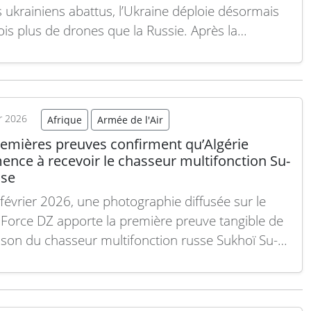
 ukrainiens abattus, l’Ukraine déploie désormais
ois plus de drones que la Russie. Après la
rture récemment du pont de Tchonhar, reliant la
 occupée au continent, celui-ci a de nouveau été
par un bombardement ukrainien durant la nuit. Par
rs,…
Lire la suite
er 2026
Afrique
Armée de l'Air
remières preuves confirment qu’Algérie
nce à recevoir le chasseur multifonction Su-
sse
février 2026, une photographie diffusée sur le
Force DZ apporte la première preuve tangible de
raison du chasseur multifonction russe Sukhoï Su-
Algérie. L’image montre l’appareil au sol, arborant
lème algérien clairement visible sur la dérive,
mant ainsi des années de rumeurs sur un