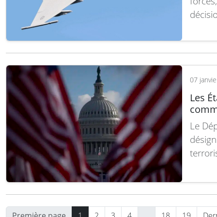
forces,
décisi
escadr
Actuel
chasse
comme 
07 janvi
Les Ét
comme
Le Dép
désign
terror
spécia
au Las
respon
qui a f
Première page
1
2
3
4
…
18
19
Der