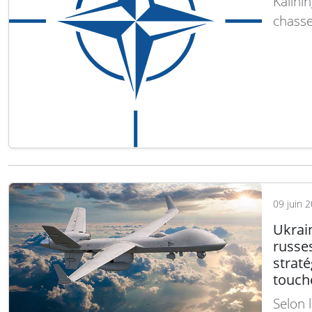
Kalini
chasse
des mi
Ces ma
Kalini
et le…
09 juin 
Ukrain
russe
straté
touch
Selon 