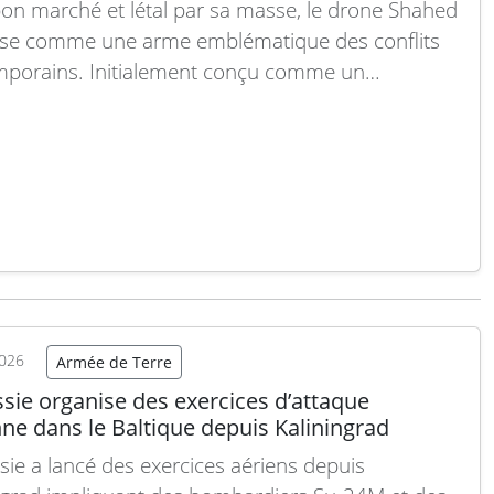
 bon marché et létal par sa masse, le drone Shahed
se comme une arme emblématique des conflits
porains. Initialement conçu comme un
ent militaire régional iranien, ce drone a
ormé la conception même de la guerre moderne,
ent en matière d’attrition et de saturation des
es aériennes. Voici un…
Lire la suite
2026
Armée de Terre
sie organise des exercices d’attaque
ne dans le Baltique depuis Kaliningrad
sie a lancé des exercices aériens depuis