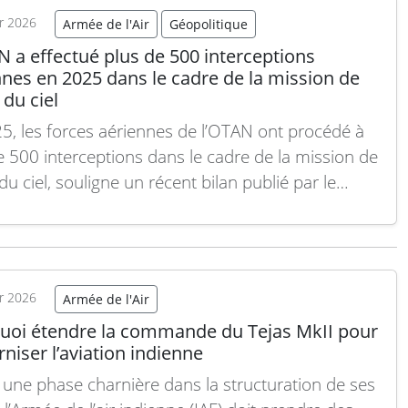
ert…
Lire la suite
er 2026
Armée de l'Air
Géopolitique
 a effectué plus de 500 interceptions
nes en 2025 dans le cadre de la mission de
 du ciel
5, les forces aériennes de l’OTAN ont procédé à
e 500 interceptions dans le cadre de la mission de
du ciel, souligne un récent bilan publié par le
ndement aérien allié. Selon un communiqué
 cette semaine, les forces aériennes alliées ont
plus de 500 missions…
Lire la suite
er 2026
Armée de l'Air
uoi étendre la commande du Tejas MkII pour
iser l’aviation indienne
 une phase charnière dans la structuration de ses