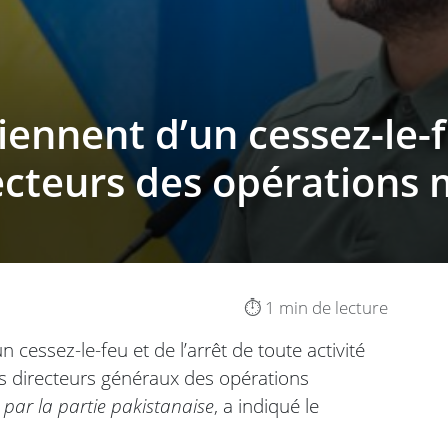
iennent d’un cessez-le-
ecteurs des opérations m
⏱️ 1 min de lecture
n cessez-le-feu et de l’arrêt de toute activité
s directeurs généraux des opérations
é par la partie pakistanaise
, a indiqué le