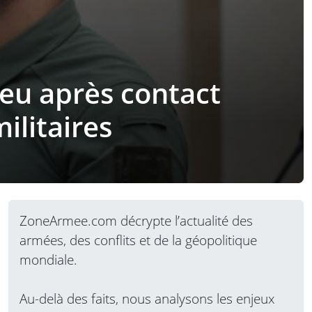
feu après contact
ilitaires
ZoneArmee.com décrypte l’actualité des
armées, des conflits et de la géopolitique
mondiale.
Au-delà des faits, nous analysons les enjeux