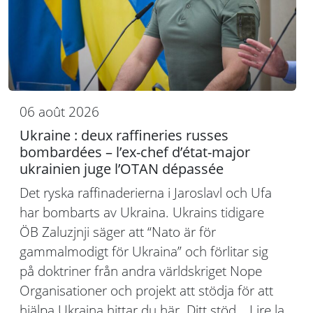
06 août 2026
Ukraine : deux raffineries russes
bombardées – l’ex-chef d’état-major
ukrainien juge l’OTAN dépassée
Det ryska raffinaderierna i Jaroslavl och Ufa
har bombarts av Ukraina. Ukrains tidigare
ÖB Zaluzjnji säger att “Nato är för
gammalmodigt för Ukraina” och förlitar sig
på doktriner från andra världskriget Nope
Organisationer och projekt att stödja för att
hjälpa Ukraina hittar du här. Ditt stöd…
Lire la