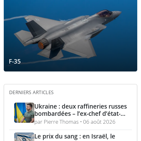
F-35
DERNIERS ARTICLES
Ukraine : deux raffineries russes
bombardées – l’ex-chef d’état-
major ukrainien juge l’OTAN
par Pierre Thomas • 06 août 2026
dépassée
Le prix du sang : en Israël, le