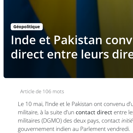
Géopolitique
Inde et Pakistan conv
direct entre leurs dir
Article de 106 mots
Le 10 mai, l’Inde et le Pakistan ont convenu d’u
militaire, à la suite d’un
contact direct
entre le
militaires (DGMO) des deux pays, contact
initi
gouvernement indien au Parlement vendredi.