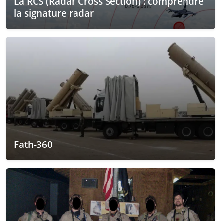
La RCS (Radar Cross Section) : comprendre
la signature radar
Fath-360