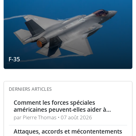
F-35
DERNIERS ARTICLES
Comment les forces spéciales
américaines peuvent-elles aider à
repousser la Chine à Taïwan ?
par Pierre Thomas • 07 août 2026
Attaques, accords et mécontentements