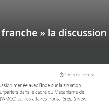
 franche » la discussion 
⏱️ 1 min de lecture
ussion menée avec l’Inde sur la situation
pourparlers dans le cadre du Mécanisme de
 (WMCC) sur les affaires frontalières, à New