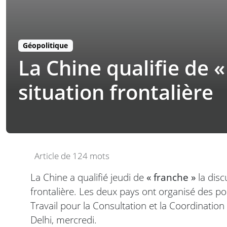
Géopolitique
La Chine qualifie de «
situation frontalière
Article de 124 mots
La Chine a qualifié jeudi de
« franche »
la disc
frontalière. Les deux pays ont organisé des 
Travail pour la Consultation et la Coordination
Delhi, mercredi.