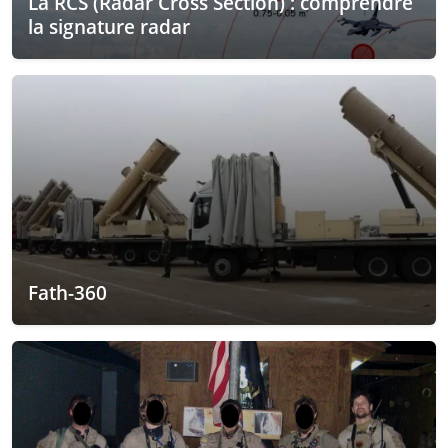
La RCS (Radar Cross Section) : comprendre
la signature radar
Fath-360