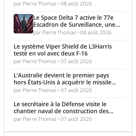
munitions de 155 mm
par Pierre Thomas • 08 août 2026
Le Space Delta 7 active le 77e
Escadron de Surveillance, une
nouvelle ère du suivi de cibles
par Pierre Thomas • 08 août 2026
spatiales
Le système Viper Shield de L3Harris
testé en vol avec deux F-16
par Pierre Thomas • 07 août 2026
L’Australie devient le premier pays
hors États-Unis à acquérir le missile
AIM-260 JATM
par Pierre Thomas • 07 août 2026
Le secrétaire à la Défense visite le
chantier naval de construction des
frégates Type 31 à Rosyth
par Pierre Thomas • 07 août 2026