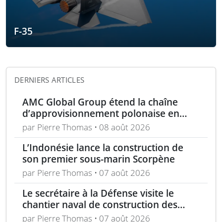
F-35
DERNIERS ARTICLES
AMC Global Group étend la chaîne
d’approvisionnement polonaise en
munitions de 155 mm
par Pierre Thomas • 08 août 2026
L’Indonésie lance la construction de
son premier sous-marin Scorpène
par Pierre Thomas • 07 août 2026
Le secrétaire à la Défense visite le
chantier naval de construction des
frégates Type 31 à Rosyth
par Pierre Thomas • 07 août 2026