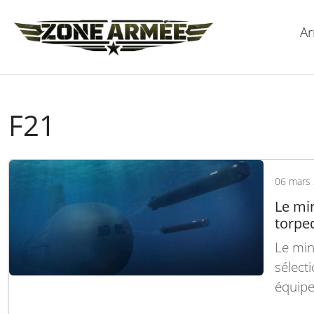
Ar
F21
06 mars
Le min
torpe
Le min
sélect
équipe
Initial