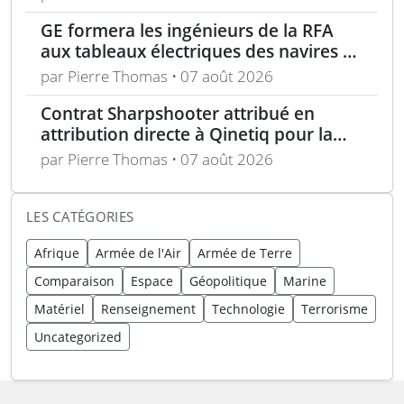
GE formera les ingénieurs de la RFA
aux tableaux électriques des navires de
la classe Tide
par Pierre Thomas • 07 août 2026
Contrat Sharpshooter attribué en
attribution directe à Qinetiq pour la
période 2026-2028
par Pierre Thomas • 07 août 2026
LES CATÉGORIES
Afrique
Armée de l'Air
Armée de Terre
Comparaison
Espace
Géopolitique
Marine
Matériel
Renseignement
Technologie
Terrorisme
Uncategorized