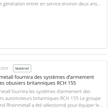
e génération entrer en service environ deux ans
ôt que prévu, à condition que cette première
n soit déployée de manière progressive, selon le
eur général de Leonardo. Lors de la présentation
sultats…
Lire la suite
t 2026
Matériel
metall fournira des systèmes d’armement
les obusiers britanniques RCH 155
etall fournira les systèmes d’armement des
rs automoteurs britanniques RCH 155 Le groupe
nd Rheinmetall a été sélectionné pour équiper les