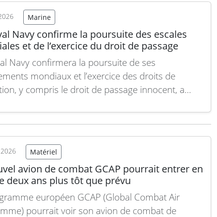
2026
Marine
al Navy confirme la poursuite des escales
les et de l’exercice du droit de passage
al Navy confirmera la poursuite de ses
ements mondiaux et l’exercice des droits de
tion, y compris le droit de passage innocent, a
é le ministère de la Défense britannique, en
e à une question portant notamment sur la
e escale du HMS Medway à Punta Arenas, au Chili.
 suite
t 2026
Matériel
uvel avion de combat GCAP pourrait entrer en
e deux ans plus tôt que prévu
ogramme européen GCAP (Global Combat Air
mme) pourrait voir son avion de combat de