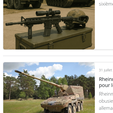
sixièm
plus t
versio
direct
des ré
31 juille
Rhein
pour 
Rheinm
obusie
allema