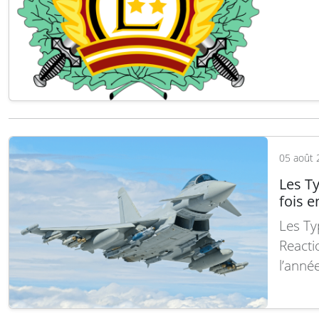
bilatér
Regime
britan
05 août 
Les T
fois e
Les Ty
Reacti
l’anné
des av
l’OTAN