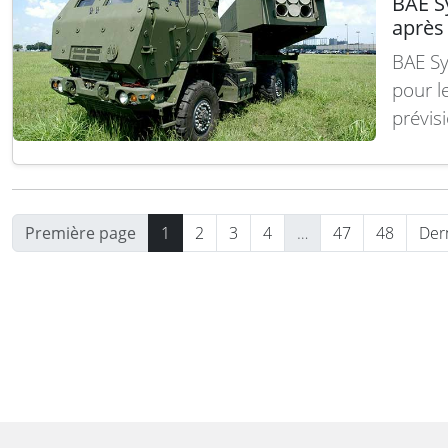
BAE Sy
après
BAE Sy
pour l
prévis
indica
à devi
livres,
(avan
Première page
1
2
3
4
…
47
48
Der