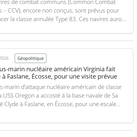
avires de combat communs (Common Combat
s – CCV), encore non conçus, sont prévus pour
cer la classe annulée Type 83. Ces navires auront
ission de servir de plateformes de
dement pour quatre nouvelles classes de
 maritimes autonomes, baptisées Type 9X.
mble de ce programme doit être…
Lire la suite
2026
Géopolitique
s-marin nucléaire américain Virginia fait
 à Faslane, Écosse, pour une visite prévue
s-marin d’attaque nucléaire américain de classe
ia USS Oregon a accosté à la base navale de Sa
é Clyde à Faslane, en Écosse, pour une escale
 le 20 juillet 2026, ont annoncé les forces navales
ines en Europe et en Afrique. Cette visite s’inscrit
e cadre du…
Lire la suite