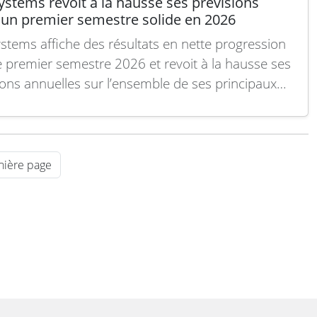
stems revoit à la hausse ses prévisions
 un premier semestre solide en 2026
stems affiche des résultats en nette progression
e premier semestre 2026 et revoit à la hausse ses
ions annuelles sur l’ensemble de ses principaux
teurs financiers. Les ventes ont augmenté de 9 %
ses constantes, atteignant 15,772 milliards de
 tandis que le résultat opérationnel courant
t…
Lire la suite
nière page