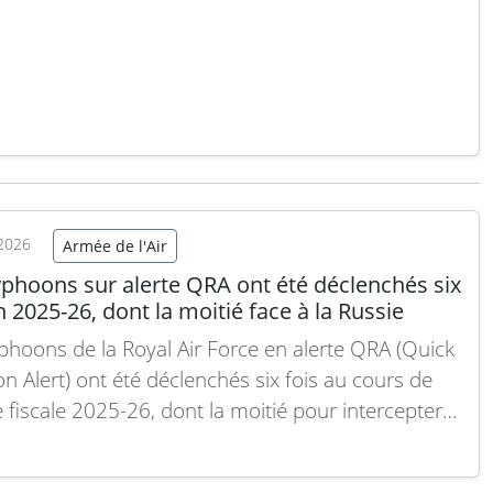
al. Les cadets du Yorkshire Officers’ Training
nt, encadrés par 40 instructeurs de l’armée
nique, ont rejoint 130 cadets…
Lire la suite
2026
Armée de l'Air
yphoons sur alerte QRA ont été déclenchés six
n 2025-26, dont la moitié face à la Russie
phoons de la Royal Air Force en alerte QRA (Quick
on Alert) ont été déclenchés six fois au cours de
e fiscale 2025-26, dont la moitié pour intercepter
ions russes s’approchant de la zone d’intérêt de
, selon le ministère britannique de la Défense. Ces