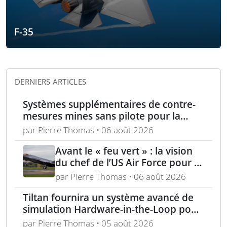
F-35
DERNIERS ARTICLES
Systèmes supplémentaires de contre-
mesures mines sans pilote pour la
Marine française
par Pierre Thomas • 06 août 2026
Avant le « feu vert » : la vision
du chef de l’US Air Force pour la
puissance aérienne alliée passe
par Pierre Thomas • 06 août 2026
par la langue, la culture et
Tiltan fournira un système avancé de
l’expertise régionale
simulation Hardware-in-the-Loop pour
un programme électro-optique IR
par Pierre Thomas • 05 août 2026