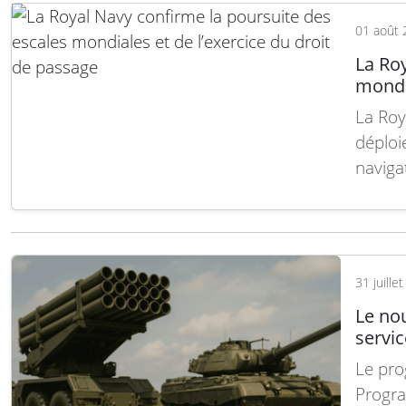
01 août 
La Roy
mondia
La Roy
déploi
naviga
déclar
répons
récent
Lire la
31 juille
Le no
servic
Le pr
Progra