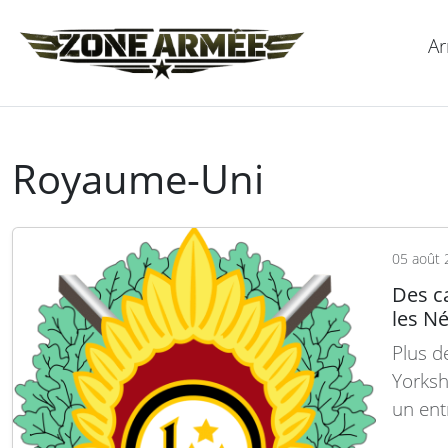
Ar
Royaume-Uni
05 août 
Des ca
les N
Plus d
Yorksh
un ent
milita