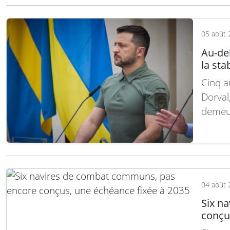
chiffr
05 août 
Au-del
la sta
Cinq a
Dorval,
demeur
préside
partie
interna
résulta
04 août 
Six n
conçu