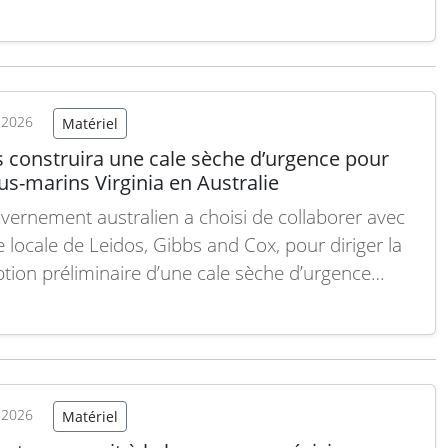
ux obusiers automoteurs britanniques RCH 155
es systèmes d’armement. Cette décision confirme
pération croissante entre l’industrie européenne
ense et l’armée britannique dans le domaine de
lerie…
Lire la suite
t 2026
Matériel
s construira une cale sèche d’urgence pour
us-marins Virginia en Australie
vernement australien a choisi de collaborer avec
ale locale de Leidos, Gibbs and Cox, pour diriger la
tion préliminaire d’une cale sèche d’urgence
ée à accueillir ses futurs sous-marins de classe
a, dans le cadre du pacte de sécurité trilatéral
avec le Royaume-Uni et les États-Unis. Cette…
 suite
t 2026
Matériel