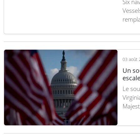
Six n
Vessel
rempla
pour m
comman
drones
L’ense
03 août 
Un sou
escale
Le sou
Virgin
Majest
prévue
américa
dans l