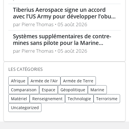
unique
Tiberius Aerospace signe un accord
avec l’US Army pour développer l’obus
d’artillerie guidée Sceptre
par Pierre Thomas • 05 août 2026
Systèmes supplémentaires de contre-
mines sans pilote pour la Marine
nationale française
par Pierre Thomas • 05 août 2026
LES CATÉGORIES
Afrique
Armée de l'Air
Armée de Terre
Comparaison
Espace
Géopolitique
Marine
Matériel
Renseignement
Technologie
Terrorisme
Uncategorized