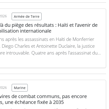
es figurent dans…
Lire la suite
2026
Armée de Terre
à du piège des résultats : Haïti et l’avenir de
bilisation internationale
ns après les assassinats en Haïti de Monferrier
 Diego Charles et Antoinette Duclaire, la justice
e introuvable. Quatre ans après l’assassinat du
nt Jovenel Moïse, la responsabilité des faits reste
llement élucidée. Pourtant, les rapports
tionaux sur Haïti continuent de privilégier les
ts quantifiables : ateliers sur le…
Lire la suite
2026
Marine
avires de combat communs, pas encore
s, une échéance fixée à 2035